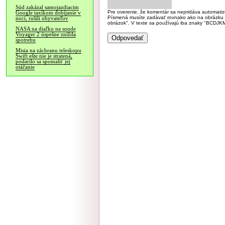
Súd zakázal samojazdiacim
Pre overenie, že komentár sa nepridáva automatizov
Google taxíkom dobíjanie v
Písmená musíte zadávať rovnako ako na obrázku veľk
noci, rušili obyvateľov
obrázok". V texte sa používajú iba znaky "BC
NASA na diaľku na sonde
Voyager 2 úspešne znížila
spotrebu
Misia na záchranu teleskopu
Swift ešte nie je stratená,
podarilo sa spomaliť jej
otáčanie