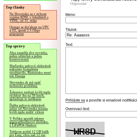
Odpovedať
Top články
Na Slovensku sa v tichosti
Meno:
vypína ADSL v lokalitách s
VDSL, už 31. mája
Orange sa doťahuje na UPC
Titulok:
a O2, spustí 2.5 Gbps
pripojenie
Text:
Top správy
Alza nasadila dve novinky,
jednu užitočnú a jednu
kontroverznú
Maďarsko jadrovú elektráreň
nakoniec kompletne
neodstavilo, Rumunsko mení
tok Dunaja
Slovensko.sk má opäť
technické problémy
Železnice znižujú kvôli teplu
rýchlosť iba na 50 km/h,
spôsobuje to meškanie
Prihláste sa
a povoľte si emailové notifiká
Ďalšia jadrová elektráreň
Overovací text:
južne od Slovenska musela
kvôli teplu znížiť výkon
V Poľsku spustili takmer
gigawatthodinové úložisko,
z LiFePO4 článkov
Telekom pridal 12 GB balík
pre Easy, chce zaň 12 eur