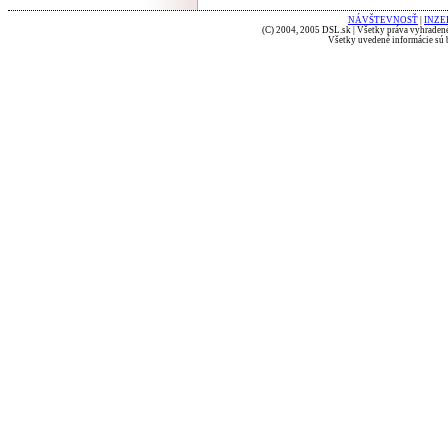
NÁVŠTEVNOSŤ
|
INZE
(C) 2004, 2005 DSL.sk | Všetky práva vyhradené
Všetky uvedené informácie sú b