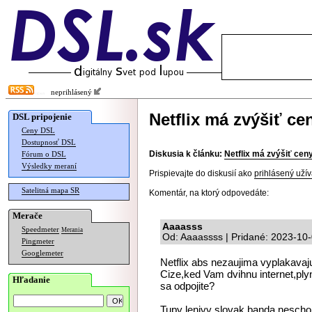
neprihlásený
Netflix má zvýšiť ce
DSL pripojenie
Ceny DSL
Dostupnosť DSL
Diskusia k článku:
Netflix má zvýšiť cen
Fórum o DSL
Výsledky meraní
Prispievajte do diskusií ako
prihlásený užív
Satelitná mapa SR
Komentár, na ktorý odpovedáte:
Merače
Aaaasss
Speedmeter
Merania
Od: Aaaassss | Pridané: 2023-10
Pingmeter
Googlemeter
Netflix abs nezaujima vyplakavaj
Cize,ked Vam dvihnu internet,plyn
Hľadanie
sa odpojite?
Tupy lenivy slovak,banda nesch