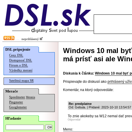
neprihlásený
Windows 10 mal byť
DSL pripojenie
Ceny DSL
má prísť asi ale Wi
Dostupnosť DSL
Fórum o DSL
Výsledky meraní
Diskusia k článku:
Windows 10 mal byť p
Satelitná mapa SR
Prispievajte do diskusií ako
prihlásený užív
Komentár, na ktorý odpovedáte:
Merače
Speedmeter
Merania
Pingmeter
Re: predplatne
Googlemeter
Od: Gebula. | Pridané: 2023-10-10 13:54:57
To znie akokeby sa W12 nemal dať prev
Hľadanie
Odpovedať
Meno: