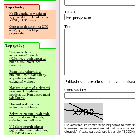
Top články
Titulok:
Na Slovensku sa v tichosti
vypína ADSL v lokalitách s
VDSL, už 31. mája
Text:
Orange sa doťahuje na UPC
a O2, spustí 2.5 Gbps
pripojenie
Top správy
Chrome sa bude
aktualizovať dvakrát
týždenne, v budúcnosti sa
bude aktualizovať bez
reštartov
Rumunsko odstrelmi a
blokádou mení tok Dunaja,
aby udržalo jadrovú
Prihláste sa
a povoľte si emailové notifiká
elektráreň v chode
Maďarsko jadrovú elektráreň
Overovací text:
nakoniec kompletne
neodstavilo, Rumunsko mení
tok Dunaja
Slovensko.sk má opäť
technické problémy
Železnice znižujú kvôli teplu
rýchlosť iba na 50 km/h,
spôsobuje to meškanie
Pre overenie, že komentár sa nepridáva automatizov
V Poľsku spustili takmer
Písmená musíte zadávať rovnako ako na obrázku veľk
gigawatthodinové úložisko,
obrázok". V texte sa používajú iba znaky "BC
z LiFePO4 článkov