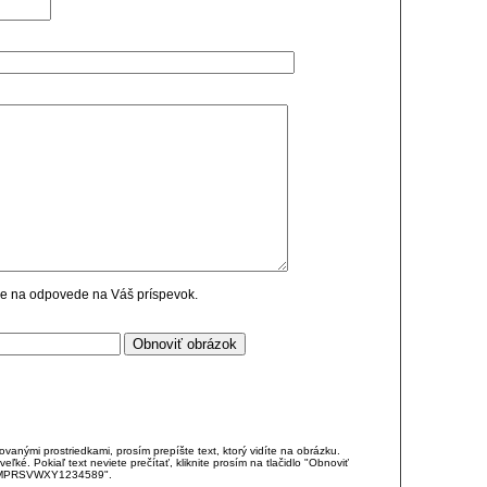
cie na odpovede na Váš príspevok.
anými prostriedkami, prosím prepíšte text, ktorý vidíte na obrázku.
é. Pokiaľ text neviete prečítať, kliknite prosím na tlačidlo "Obnoviť
DJKMPRSVWXY1234589".