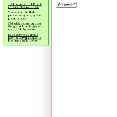
Telekom pridal 12 GB balík
pre Easy, chce zaň 12 eur
Spustená výroba flash
pamäte s novým najvyšším
počtom vrstiev
Súd zakázal samojazdiacim
Google taxíkom dobíjanie v
noci, rušili obyvateľov
Ďalšia jadrová elektráreň
južne od Slovenska musela
kvôli teplu znížiť výkon