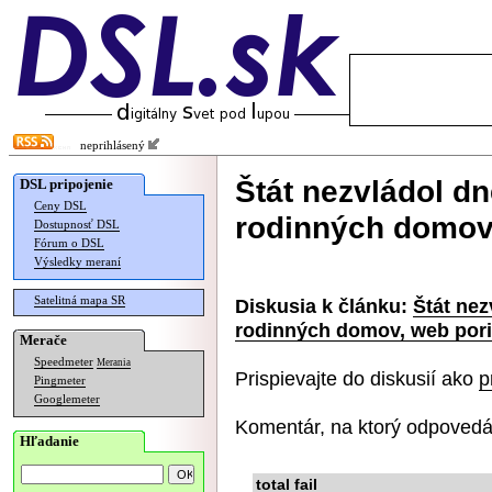
neprihlásený
Štát nezvládol d
DSL pripojenie
Ceny DSL
rodinných domov
Dostupnosť DSL
Fórum o DSL
Výsledky meraní
Satelitná mapa SR
Diskusia k článku:
Štát ne
rodinných domov, web por
Merače
Speedmeter
Merania
Prispievajte do diskusií ako
p
Pingmeter
Googlemeter
Komentár, na ktorý odpovedá
Hľadanie
total fail