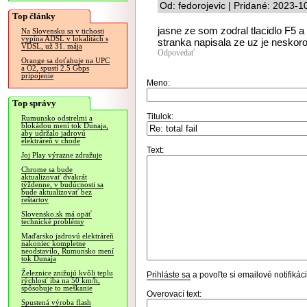
Od: fedorojevic | Pridané: 2023-1
Top články
jasne ze som zodral tlacidlo F5 a
Na Slovensku sa v tichosti
vypína ADSL v lokalitách s
stranka napisala ze uz je neskor
VDSL, už 31. mája
Odpovedať
Orange sa doťahuje na UPC
a O2, spustí 2.5 Gbps
pripojenie
Meno:
Top správy
Titulok:
Rumunsko odstrelmi a
blokádou mení tok Dunaja,
aby udržalo jadrovú
elektráreň v chode
Text:
Joj Play výrazne zdražuje
Chrome sa bude
aktualizovať dvakrát
týždenne, v budúcnosti sa
bude aktualizovať bez
reštartov
Slovensko.sk má opäť
technické problémy
Maďarsko jadrovú elektráreň
nakoniec kompletne
neodstavilo, Rumunsko mení
tok Dunaja
Železnice znižujú kvôli teplu
Prihláste sa
a povoľte si emailové notifiká
rýchlosť iba na 50 km/h,
spôsobuje to meškanie
Overovací text:
Spustená výroba flash