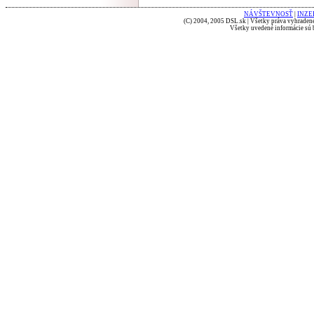
NÁVŠTEVNOSŤ
|
INZE
(C) 2004, 2005 DSL.sk | Všetky práva vyhradené
Všetky uvedené informácie sú b