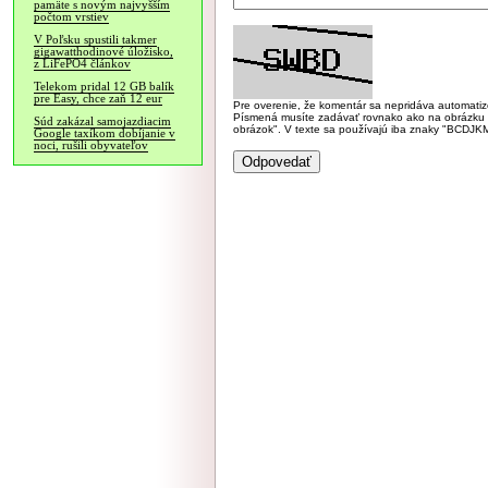
pamäte s novým najvyšším
počtom vrstiev
V Poľsku spustili takmer
gigawatthodinové úložisko,
z LiFePO4 článkov
Telekom pridal 12 GB balík
pre Easy, chce zaň 12 eur
Pre overenie, že komentár sa nepridáva automatizov
Písmená musíte zadávať rovnako ako na obrázku veľk
Súd zakázal samojazdiacim
obrázok". V texte sa používajú iba znaky "BC
Google taxíkom dobíjanie v
noci, rušili obyvateľov