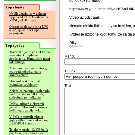
bol odkaz na video:
Top články
https://www.youtube.com/watch?v=IHnN
Na Slovensku sa v tichosti
vypína ADSL v lokalitách s
Video uz odstranili.
VDSL, už 31. mája
Nemate niekto link kde, by sa to video, 
Orange sa doťahuje na UPC
a O2, spustí 2.5 Gbps
pripojenie
(Video je uzitocne kvoli tomu, ze sa da p
Diky.
Top správy
Odpovedať
Maďarsko jadrovú elektráreň
nakoniec kompletne
Meno:
neodstavilo, Rumunsko mení
tok Dunaja
Alza nasadila dve novinky,
Titulok:
jednu užitočnú a jednu
kontroverznú
Slovensko.sk má opäť
technické problémy
Text:
Železnice znižujú kvôli teplu
rýchlosť iba na 50 km/h,
spôsobuje to meškanie
Ďalšia jadrová elektráreň
južne od Slovenska musela
kvôli teplu znížiť výkon
V Poľsku spustili takmer
gigawatthodinové úložisko,
z LiFePO4 článkov
Telekom pridal 12 GB balík
pre Easy, chce zaň 12 eur