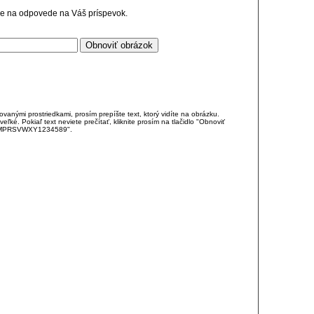
cie na odpovede na Váš príspevok.
anými prostriedkami, prosím prepíšte text, ktorý vidíte na obrázku.
é. Pokiaľ text neviete prečítať, kliknite prosím na tlačidlo "Obnoviť
DJKMPRSVWXY1234589".