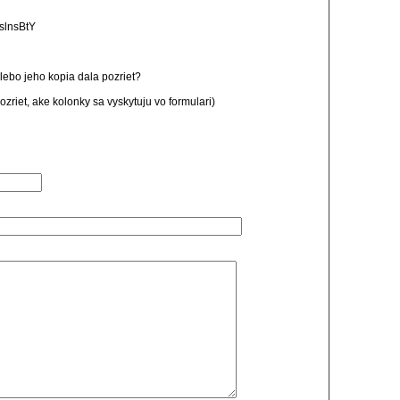
slnsBtY
alebo jeho kopia dala pozriet?
ozriet, ake kolonky sa vyskytuju vo formulari)