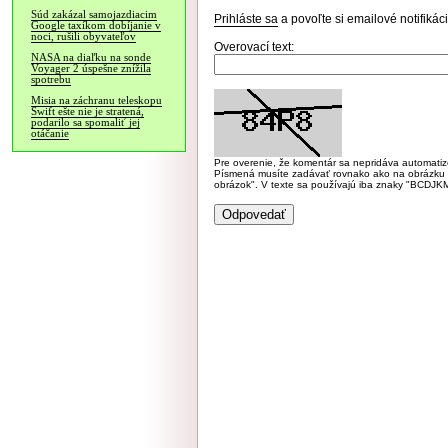
Súd zakázal samojazdiacim
Prihláste sa
a povoľte si emailové notifiká
Google taxíkom dobíjanie v
noci, rušili obyvateľov
Overovací text:
NASA na diaľku na sonde
Voyager 2 úspešne znížila
spotrebu
Misia na záchranu teleskopu
Swift ešte nie je stratená,
podarilo sa spomaliť jej
otáčanie
Pre overenie, že komentár sa nepridáva automatizov
Písmená musíte zadávať rovnako ako na obrázku veľk
obrázok". V texte sa používajú iba znaky "BC