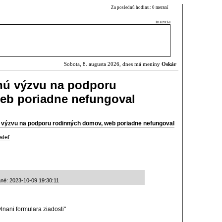
Za poslednú hodinu: 0 meraní
inzercia
Sobota, 8. augusta 2026, dnes má meniny
Oskár
šnú výzvu na podporu
eb poriadne nefungoval
ú výzvu na podporu rodinných domov, web poriadne nefungoval
ateľ
.
ané: 2023-10-09 19:30:11
lnani formulara ziadosti"