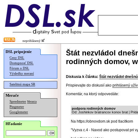
neprihlásený
Štát nezvládol dne
DSL pripojenie
Ceny DSL
rodinných domov, w
Dostupnosť DSL
Fórum o DSL
Výsledky meraní
Diskusia k článku:
Štát nezvládol dnešn
Satelitná mapa SR
Prispievajte do diskusií ako
prihlásený užív
Komentár, na ktorý odpovedáte:
Merače
Speedmeter
Merania
Pingmeter
podpora rodinných domov
Googlemeter
Od: Joshinkov bratrancov konov brat | Prid
Na https://obnovdom.sk pod tlacitkom
Hľadanie
"Vyzva c.4 - Navod ako postupovat pri vy