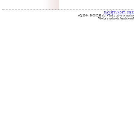
NÁVŠTEVNOSŤ
|
INZE
(C) 2004, 2005 DSL.sk | Všetky práva vyhradené
Všetky uvedené informácie sú b