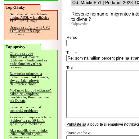
Od: MackoPu1 | Pridané: 2023-10
Top články
Riesenie nemame, migrantov integ
Na Slovensku sa v tichosti
vypína ADSL v lokalitách s
to divne ?
VDSL, už 31. mája
Odpovedať
Orange sa doťahuje na UPC
a O2, spustí 2.5 Gbps
pripojenie
Meno:
Top správy
Titulok:
Chrome sa bude
aktualizovať dvakrát
týždenne, v budúcnosti sa
bude aktualizovať bez
reštartov
Text:
Rumunsko odstrelmi a
blokádou mení tok Dunaja,
aby udržalo jadrovú
elektráreň v chode
Maďarsko jadrovú elektráreň
nakoniec kompletne
neodstavilo, Rumunsko mení
tok Dunaja
Slovensko.sk má opäť
technické problémy
Železnice znižujú kvôli teplu
rýchlosť iba na 50 km/h,
spôsobuje to meškanie
Prihláste sa
a povoľte si emailové notifiká
Alza nasadila dve novinky,
Overovací text:
jednu užitočnú a jednu
kontroverznú