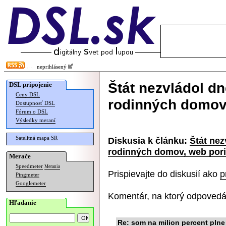
neprihlásený
Štát nezvládol d
DSL pripojenie
Ceny DSL
rodinných domov
Dostupnosť DSL
Fórum o DSL
Výsledky meraní
Satelitná mapa SR
Diskusia k článku:
Štát ne
rodinných domov, web por
Merače
Speedmeter
Merania
Prispievajte do diskusií ako
p
Pingmeter
Googlemeter
Komentár, na ktorý odpovedá
Hľadanie
Re: som na milion percent plne 