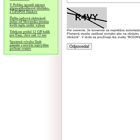
V Poľsku spustili takmer
gigawatthodinové úložisko,
z LiFePO4 článkov
Ďalšia jadrová elektráreň
južne od Slovenska musela
kvôli teplu znížiť výkon
Pre overenie, že komentár sa nepridáva automatizov
Telekom pridal 12 GB balík
Písmená musíte zadávať rovnako ako na obrázku veľk
pre Easy, chce zaň 12 eur
obrázok". V texte sa používajú iba znaky "BC
Spustená výroba flash
pamäte s novým najvyšším
počtom vrstiev