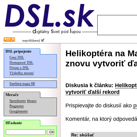
neprihlásený
Helikoptéra na M
DSL pripojenie
Ceny DSL
znovu vytvoriť ďa
Dostupnosť DSL
Fórum o DSL
Výsledky meraní
Satelitná mapa SR
Diskusia k článku:
Helikop
vytvoriť ďalší rekord
Merače
Speedmeter
Merania
Prispievajte do diskusií ako
p
Pingmeter
Googlemeter
Komentár, na ktorý odpovedá
Hľadanie
Re: skúšať