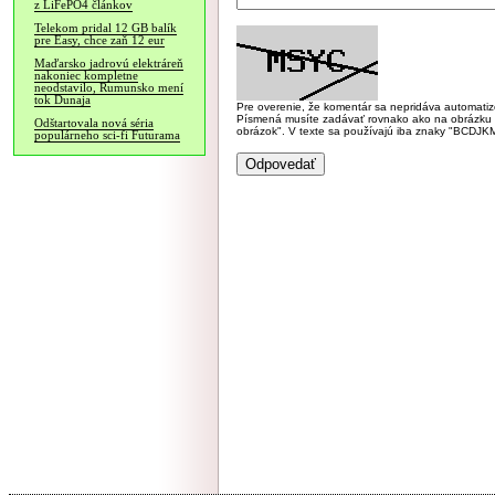
z LiFePO4 článkov
Telekom pridal 12 GB balík
pre Easy, chce zaň 12 eur
Maďarsko jadrovú elektráreň
nakoniec kompletne
neodstavilo, Rumunsko mení
tok Dunaja
Pre overenie, že komentár sa nepridáva automatizov
Písmená musíte zadávať rovnako ako na obrázku veľk
Odštartovala nová séria
obrázok". V texte sa používajú iba znaky "BC
populárneho sci-fi Futurama