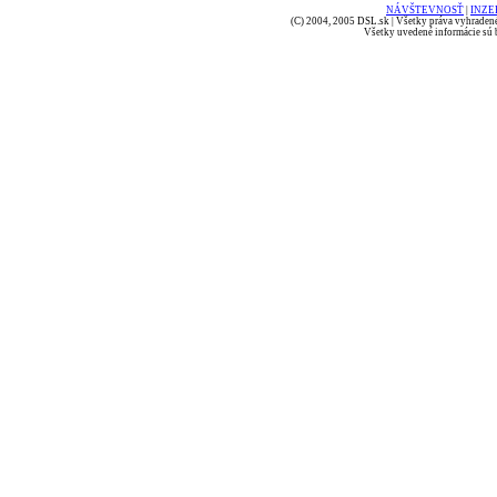
NÁVŠTEVNOSŤ
|
INZE
(C) 2004, 2005 DSL.sk | Všetky práva vyhradené
Všetky uvedené informácie sú b