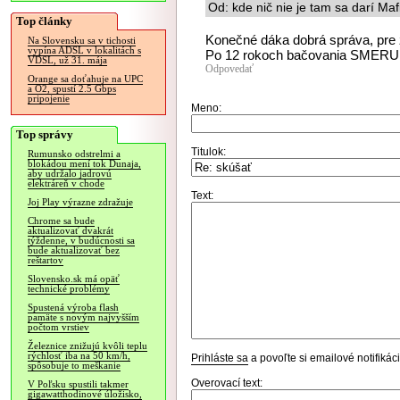
Od: kde nič nie je tam sa darí Maf
Top články
Konečné dáka dobrá správa, pre ž
Na Slovensku sa v tichosti
vypína ADSL v lokalitách s
Po 12 rokoch bačovania SMERU 
VDSL, už 31. mája
Odpovedať
Orange sa doťahuje na UPC
a O2, spustí 2.5 Gbps
pripojenie
Meno:
Top správy
Titulok:
Rumunsko odstrelmi a
blokádou mení tok Dunaja,
aby udržalo jadrovú
elektráreň v chode
Text:
Joj Play výrazne zdražuje
Chrome sa bude
aktualizovať dvakrát
týždenne, v budúcnosti sa
bude aktualizovať bez
reštartov
Slovensko.sk má opäť
technické problémy
Spustená výroba flash
pamäte s novým najvyšším
počtom vrstiev
Železnice znižujú kvôli teplu
rýchlosť iba na 50 km/h,
Prihláste sa
a povoľte si emailové notifiká
spôsobuje to meškanie
Overovací text:
V Poľsku spustili takmer
gigawatthodinové úložisko,