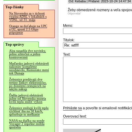
Od: Kebaba | Pridané: 2023-10-24 14:47:34
Top články
Žeby obmedzené rozmery a veľa spojov
Na Slovensku sa v tichosti
Odpovedať
vypína ADSL v lokalitách s
VDSL, už 31. mája
Meno:
Orange sa doťahuje na UPC
a O2, spustí 2.5 Gbps
pripojenie
Titulok:
Top správy
Alza nasadila dve novinky,
jednu užitočnú a jednu
Text:
kontroverznú
Maďarsko jadrovú elektráreň
nakoniec kompletne
neodstavilo, Rumunsko mení
tok Dunaja
Železnice predávajú dve
tretiny lístkov elektronicky,
po donútení cestujúcich na
takýto nákup
Ďalšia jadrová elektráreň
južne od Slovenska musela
kvôli teplu znížiť výkon
Prihláste sa
a povoľte si emailové notifiká
Železnice znižujú kvôli teplu
rýchlosť iba na 50 km/h,
spôsobuje to meškanie
Overovací text:
NASA na diaľku na sonde
Voyager 2 úspešne znížila
spotrebu