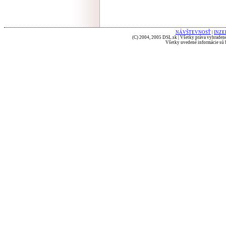
NÁVŠTEVNOSŤ
|
INZE
(C) 2004, 2005 DSL.sk | Všetky práva vyhradené
Všetky uvedené informácie sú b