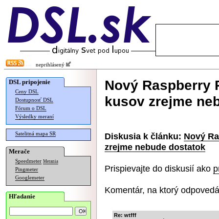
neprihlásený
Nový Raspberry P
DSL pripojenie
Ceny DSL
kusov zrejme ne
Dostupnosť DSL
Fórum o DSL
Výsledky meraní
Satelitná mapa SR
Diskusia k článku:
Nový Ra
zrejme nebude dostatok
Merače
Speedmeter
Merania
Prispievajte do diskusií ako
p
Pingmeter
Googlemeter
Komentár, na ktorý odpovedá
Hľadanie
Re: wtfff