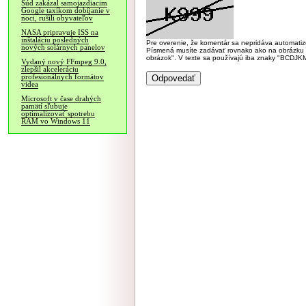
Súd zakázal samojazdiacim
Google taxíkom dobíjanie v
noci, rušili obyvateľov
NASA pripravuje ISS na
inštaláciu posledných
Pre overenie, že komentár sa nepridáva automatizov
nových solárnych panelov
Písmená musíte zadávať rovnako ako na obrázku veľk
obrázok". V texte sa používajú iba znaky "BC
Vydaný nový FFmpeg 9.0,
zlepšil akceleráciu
profesionálnych formátov
videa
Microsoft v čase drahých
pamätí sľubuje
optimalizovať spotrebu
RAM vo Windows 11