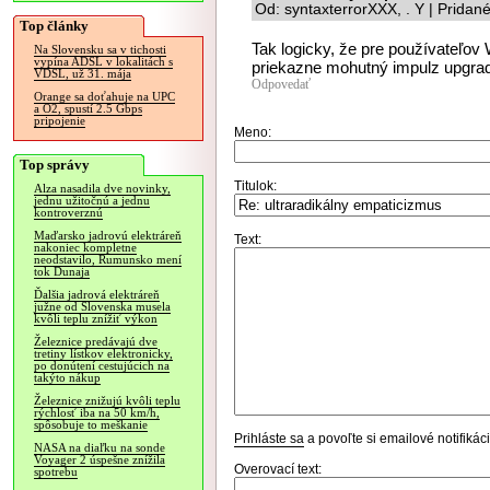
Od: syntaxterrorXXX, . Y | Pridan
Top články
Tak logicky, že pre používateľov 
Na Slovensku sa v tichosti
vypína ADSL v lokalitách s
priekazne mohutný impulz upgrad
VDSL, už 31. mája
Odpovedať
Orange sa doťahuje na UPC
a O2, spustí 2.5 Gbps
pripojenie
Meno:
Top správy
Titulok:
Alza nasadila dve novinky,
jednu užitočnú a jednu
kontroverznú
Maďarsko jadrovú elektráreň
Text:
nakoniec kompletne
neodstavilo, Rumunsko mení
tok Dunaja
Ďalšia jadrová elektráreň
južne od Slovenska musela
kvôli teplu znížiť výkon
Železnice predávajú dve
tretiny lístkov elektronicky,
po donútení cestujúcich na
takýto nákup
Železnice znižujú kvôli teplu
rýchlosť iba na 50 km/h,
spôsobuje to meškanie
Prihláste sa
a povoľte si emailové notifiká
NASA na diaľku na sonde
Voyager 2 úspešne znížila
Overovací text:
spotrebu