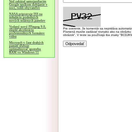
Súd zakázal samojazdiacim
Google taxíkom dobíjanie v
noci, rušili obyvateľov
NASA pripravuje ISS na
inštaláciu posledných
nových solárnych panelov
Vydaný nový FFmpeg 9.0,
Pre overenie, že komentár sa nepridáva automatizov
zlepšil akceleráciu
Písmená musíte zadávať rovnako ako na obrázku veľk
profesionálnych formátov
obrázok". V texte sa používajú iba znaky "BC
videa
Microsoft v čase drahých
pamätí sľubuje
optimalizovať spotrebu
RAM vo Windows 11