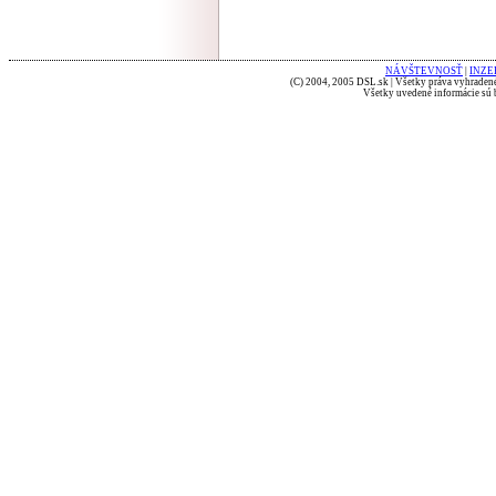
NÁVŠTEVNOSŤ
|
INZE
(C) 2004, 2005 DSL.sk | Všetky práva vyhradené
Všetky uvedené informácie sú b