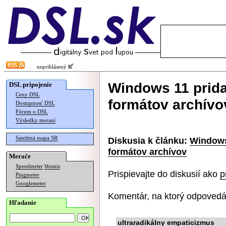
neprihlásený
Windows 11 prida
DSL pripojenie
Ceny DSL
formátov archívo
Dostupnosť DSL
Fórum o DSL
Výsledky meraní
Satelitná mapa SR
Diskusia k článku:
Windows
formátov archívov
Merače
Speedmeter
Merania
Prispievajte do diskusií ako
p
Pingmeter
Googlemeter
Komentár, na ktorý odpovedá
Hľadanie
ultraradikálny empaticizmus