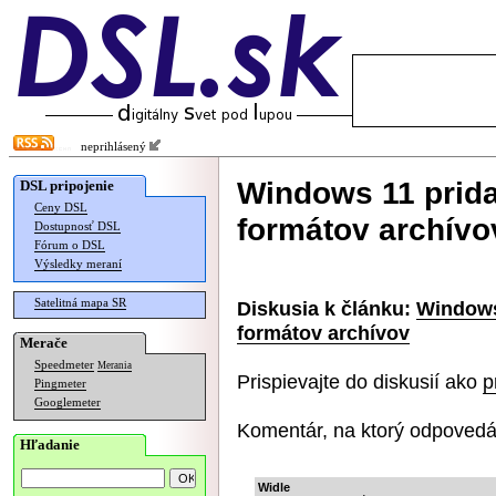
neprihlásený
Windows 11 prida
DSL pripojenie
Ceny DSL
formátov archívo
Dostupnosť DSL
Fórum o DSL
Výsledky meraní
Satelitná mapa SR
Diskusia k článku:
Windows
formátov archívov
Merače
Speedmeter
Merania
Prispievajte do diskusií ako
p
Pingmeter
Googlemeter
Komentár, na ktorý odpovedá
Hľadanie
Widle