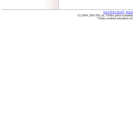
NÁVŠTEVNOSŤ
|
INZE
(C) 2004, 2005 DSL.sk | Všetky práva vyhradené
Všetky uvedené informácie sú b