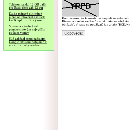
Telekom pridal 12 GB balík
pre Easy, chce zaň 12 eur
Ďalšia jadrová elektráreň
južne od Slovenska musela
Pre overenie, že komentár sa nepridáva automatizov
kvôli teplu znížiť výkon
Písmená musíte zadávať rovnako ako na obrázku veľk
obrázok". V texte sa používajú iba znaky "BC
Spustená výroba flash
pamäte s novým najvyšším
počtom vrstiev
Súd zakázal samojazdiacim
Google taxíkom dobíjanie v
noci, rušili obyvateľov