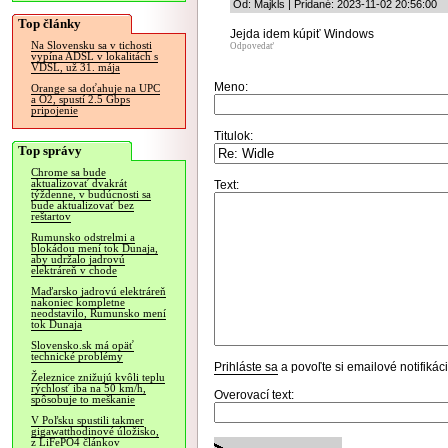
Od: Majkls | Pridané: 2023-11-02 20:56:00
Top články
Jejda idem kúpiť Windows
Na Slovensku sa v tichosti
Odpovedať
vypína ADSL v lokalitách s
VDSL, už 31. mája
Meno:
Orange sa doťahuje na UPC
a O2, spustí 2.5 Gbps
pripojenie
Titulok:
Top správy
Chrome sa bude
aktualizovať dvakrát
Text:
týždenne, v budúcnosti sa
bude aktualizovať bez
reštartov
Rumunsko odstrelmi a
blokádou mení tok Dunaja,
aby udržalo jadrovú
elektráreň v chode
Maďarsko jadrovú elektráreň
nakoniec kompletne
neodstavilo, Rumunsko mení
tok Dunaja
Slovensko.sk má opäť
technické problémy
Prihláste sa
a povoľte si emailové notifiká
Železnice znižujú kvôli teplu
rýchlosť iba na 50 km/h,
Overovací text:
spôsobuje to meškanie
V Poľsku spustili takmer
gigawatthodinové úložisko,
z LiFePO4 článkov