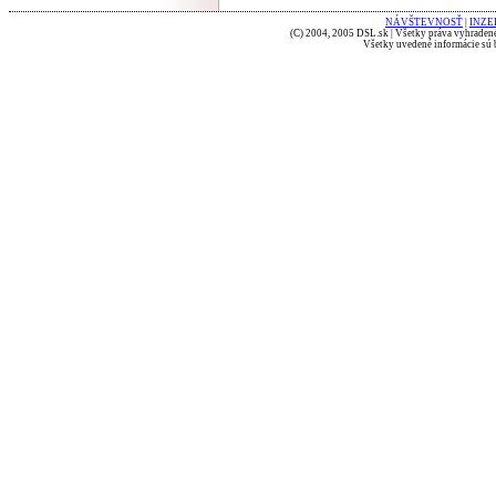
NÁVŠTEVNOSŤ
|
INZE
(C) 2004, 2005 DSL.sk | Všetky práva vyhradené
Všetky uvedené informácie sú b