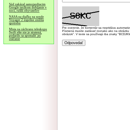
Súd zakázal samojazdiacim
Google taxíkom dobíjanie v
noci, rušili obyvateľov
NASA na diaľku na sonde
Voyager 2 úspešne znížila
spotrebu
Pre overenie, že komentár sa nepridáva automatizov
Misia na záchranu teleskopu
Písmená musíte zadávať rovnako ako na obrázku veľk
Swift ešte nie je stratená,
obrázok". V texte sa používajú iba znaky "BC
podarilo sa spomaliť jej
otáčanie