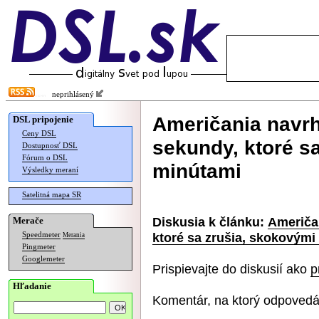
neprihlásený
Američania navrh
DSL pripojenie
Ceny DSL
sekundy, ktoré s
Dostupnosť DSL
Fórum o DSL
minútami
Výsledky meraní
Satelitná mapa SR
Diskusia k článku:
Američa
Merače
ktoré sa zrušia, skokovými
Speedmeter
Merania
Pingmeter
Googlemeter
Prispievajte do diskusií ako
p
Hľadanie
Komentár, na ktorý odpovedá