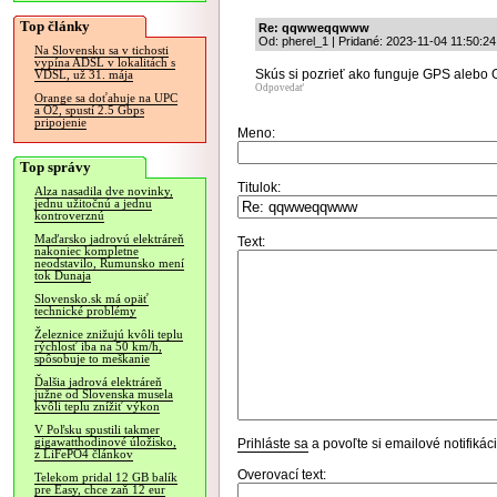
Top články
Re: qqwweqqwww
Od: pherel_1 | Pridané: 2023-11-04 11:50:24
Na Slovensku sa v tichosti
vypína ADSL v lokalitách s
Skús si pozrieť ako funguje GPS alebo
VDSL, už 31. mája
Odpovedať
Orange sa doťahuje na UPC
a O2, spustí 2.5 Gbps
pripojenie
Meno:
Top správy
Titulok:
Alza nasadila dve novinky,
jednu užitočnú a jednu
kontroverznú
Maďarsko jadrovú elektráreň
Text:
nakoniec kompletne
neodstavilo, Rumunsko mení
tok Dunaja
Slovensko.sk má opäť
technické problémy
Železnice znižujú kvôli teplu
rýchlosť iba na 50 km/h,
spôsobuje to meškanie
Ďalšia jadrová elektráreň
južne od Slovenska musela
kvôli teplu znížiť výkon
V Poľsku spustili takmer
gigawatthodinové úložisko,
Prihláste sa
a povoľte si emailové notifiká
z LiFePO4 článkov
Overovací text:
Telekom pridal 12 GB balík
pre Easy, chce zaň 12 eur