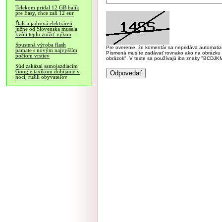
Telekom pridal 12 GB balík
pre Easy, chce zaň 12 eur
Ďalšia jadrová elektráreň
južne od Slovenska musela
kvôli teplu znížiť výkon
Spustená výroba flash
Pre overenie, že komentár sa nepridáva automatizov
pamäte s novým najvyšším
Písmená musíte zadávať rovnako ako na obrázku veľk
počtom vrstiev
obrázok". V texte sa používajú iba znaky "BC
Súd zakázal samojazdiacim
Google taxíkom dobíjanie v
noci, rušili obyvateľov