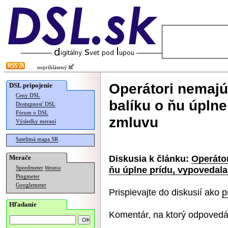
neprihlásený
Operátori nemajú
DSL pripojenie
Ceny DSL
balíku o ňu úplne
Dostupnosť DSL
Fórum o DSL
zmluvu
Výsledky meraní
Satelitná mapa SR
Diskusia k článku:
Operátor
Merače
ňu úplne prídu, vypovedal
Speedmeter
Merania
Pingmeter
Googlemeter
Prispievajte do diskusií ako
p
Hľadanie
Komentár, na ktorý odpovedá