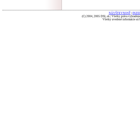
NÁVŠTEVNOSŤ
|
INZE
(C) 2004, 2005 DSL.sk | Všetky práva vyhradené
Všetky uvedené informácie sú b