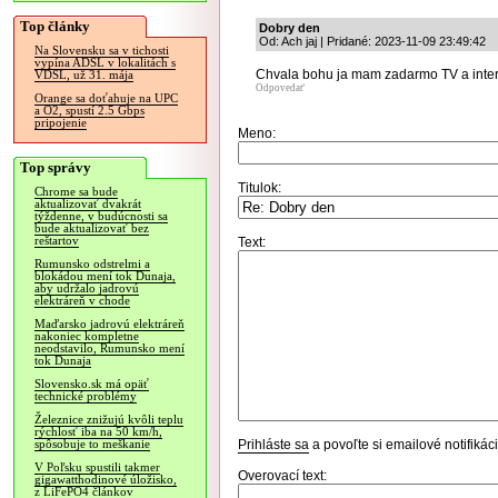
Top články
Dobry den
Od: Ach jaj | Pridané: 2023-11-09 23:49:42
Na Slovensku sa v tichosti
vypína ADSL v lokalitách s
Chvala bohu ja mam zadarmo TV a inter
VDSL, už 31. mája
Odpovedať
Orange sa doťahuje na UPC
a O2, spustí 2.5 Gbps
pripojenie
Meno:
Top správy
Titulok:
Chrome sa bude
aktualizovať dvakrát
týždenne, v budúcnosti sa
bude aktualizovať bez
reštartov
Text:
Rumunsko odstrelmi a
blokádou mení tok Dunaja,
aby udržalo jadrovú
elektráreň v chode
Maďarsko jadrovú elektráreň
nakoniec kompletne
neodstavilo, Rumunsko mení
tok Dunaja
Slovensko.sk má opäť
technické problémy
Železnice znižujú kvôli teplu
rýchlosť iba na 50 km/h,
Prihláste sa
a povoľte si emailové notifiká
spôsobuje to meškanie
V Poľsku spustili takmer
Overovací text:
gigawatthodinové úložisko,
z LiFePO4 článkov