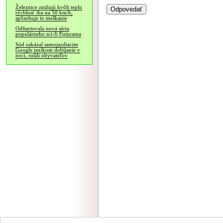
Železnice znižujú kvôli teplu
rýchlosť iba na 50 km/h,
spôsobuje to meškanie
Odštartovala nová séria
populárneho sci-fi Futurama
Súd zakázal samojazdiacim
Google taxíkom dobíjanie v
noci, rušili obyvateľov
NÁVŠTEVNOSŤ
|
INZE