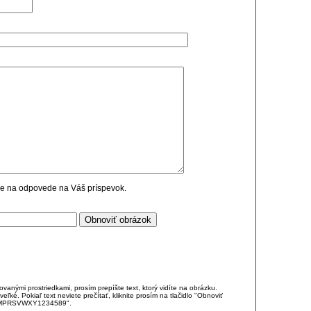
cie na odpovede na Váš príspevok.
anými prostriedkami, prosím prepíšte text, ktorý vidíte na obrázku.
é. Pokiaľ text neviete prečítať, kliknite prosím na tlačidlo "Obnoviť
DJKMPRSVWXY1234589".