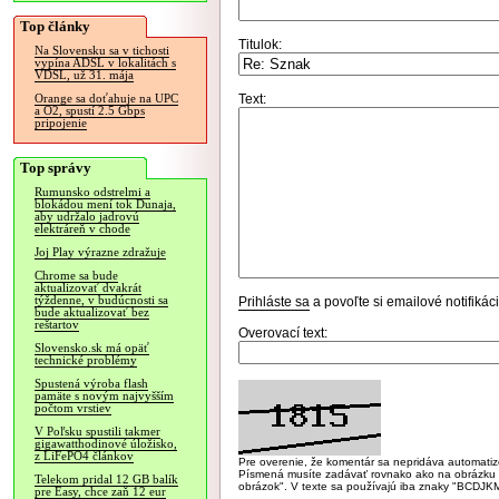
Top články
Titulok:
Na Slovensku sa v tichosti
vypína ADSL v lokalitách s
VDSL, už 31. mája
Text:
Orange sa doťahuje na UPC
a O2, spustí 2.5 Gbps
pripojenie
Top správy
Rumunsko odstrelmi a
blokádou mení tok Dunaja,
aby udržalo jadrovú
elektráreň v chode
Joj Play výrazne zdražuje
Chrome sa bude
aktualizovať dvakrát
týždenne, v budúcnosti sa
Prihláste sa
a povoľte si emailové notifiká
bude aktualizovať bez
reštartov
Overovací text:
Slovensko.sk má opäť
technické problémy
Spustená výroba flash
pamäte s novým najvyšším
počtom vrstiev
V Poľsku spustili takmer
gigawatthodinové úložisko,
z LiFePO4 článkov
Pre overenie, že komentár sa nepridáva automatizov
Písmená musíte zadávať rovnako ako na obrázku veľk
Telekom pridal 12 GB balík
obrázok". V texte sa používajú iba znaky "BC
pre Easy, chce zaň 12 eur