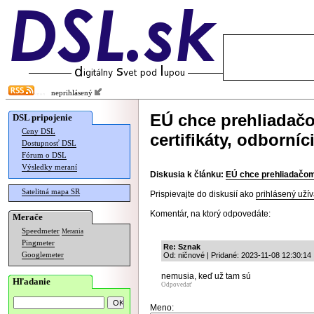
neprihlásený
EÚ chce prehliadačo
DSL pripojenie
Ceny DSL
certifikáty, odborníc
Dostupnosť DSL
Fórum o DSL
Výsledky meraní
Diskusia k článku:
EÚ chce prehliadačom 
Satelitná mapa SR
Prispievajte do diskusií ako
prihlásený užív
Komentár, na ktorý odpovedáte:
Merače
Speedmeter
Merania
Pingmeter
Re: Sznak
Googlemeter
Od: ničnové | Pridané: 2023-11-08 12:30:14
nemusia, keď už tam sú
Hľadanie
Odpovedať
Meno: