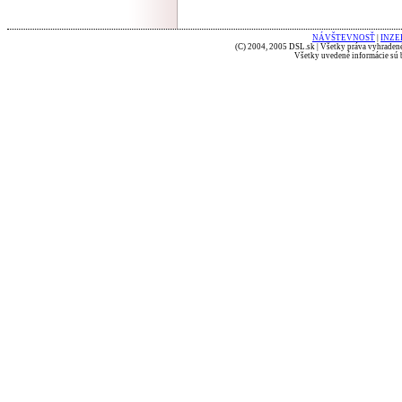
NÁVŠTEVNOSŤ
|
INZE
(C) 2004, 2005 DSL.sk | Všetky práva vyhradené
Všetky uvedené informácie sú b