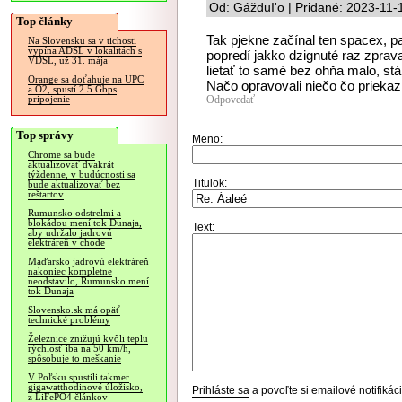
Od: GážduI'o | Pridané: 2023-11-
Top články
Tak pjekne začínal ten spacex, 
Na Slovensku sa v tichosti
vypína ADSL v lokalitách s
popredí jakko dzignuté raz zprav
VDSL, už 31. mája
lietať to samé bez ohňa malo, stá
Orange sa doťahuje na UPC
Načo opravovali niečo čo prieka
a O2, spustí 2.5 Gbps
Odpovedať
pripojenie
Top správy
Meno:
Chrome sa bude
aktualizovať dvakrát
týždenne, v budúcnosti sa
Titulok:
bude aktualizovať bez
reštartov
Rumunsko odstrelmi a
blokádou mení tok Dunaja,
Text:
aby udržalo jadrovú
elektráreň v chode
Maďarsko jadrovú elektráreň
nakoniec kompletne
neodstavilo, Rumunsko mení
tok Dunaja
Slovensko.sk má opäť
technické problémy
Železnice znižujú kvôli teplu
rýchlosť iba na 50 km/h,
spôsobuje to meškanie
V Poľsku spustili takmer
gigawatthodinové úložisko,
Prihláste sa
a povoľte si emailové notifiká
z LiFePO4 článkov