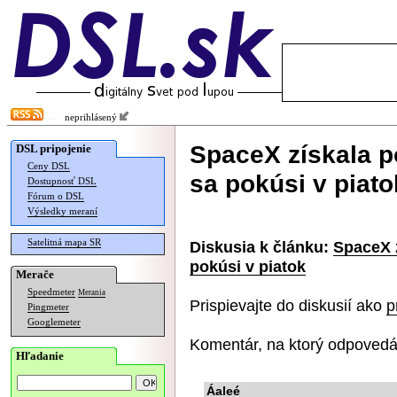
neprihlásený
SpaceX získala po
DSL pripojenie
Ceny DSL
sa pokúsi v piato
Dostupnosť DSL
Fórum o DSL
Výsledky meraní
Satelitná mapa SR
Diskusia k článku:
SpaceX z
pokúsi v piatok
Merače
Speedmeter
Merania
Prispievajte do diskusií ako
p
Pingmeter
Googlemeter
Komentár, na ktorý odpovedá
Hľadanie
Áaleé