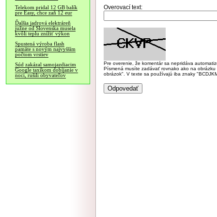
Overovací text:
Telekom pridal 12 GB balík
pre Easy, chce zaň 12 eur
Ďalšia jadrová elektráreň
južne od Slovenska musela
kvôli teplu znížiť výkon
Spustená výroba flash
pamäte s novým najvyšším
počtom vrstiev
Pre overenie, že komentár sa nepridáva automatizov
Súd zakázal samojazdiacim
Písmená musíte zadávať rovnako ako na obrázku veľk
Google taxíkom dobíjanie v
obrázok". V texte sa používajú iba znaky "BC
noci, rušili obyvateľov