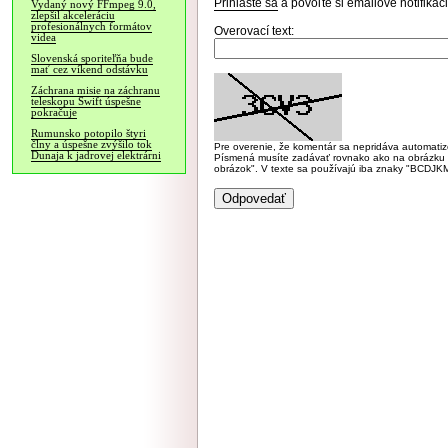
Prihláste sa
a povoľte si emailové notifiká
Vydaný nový FFmpeg 9.0,
zlepšil akceleráciu
profesionálnych formátov
Overovací text:
videa
Slovenská sporiteľňa bude
mať cez víkend odstávku
Záchrana misie na záchranu
teleskopu Swift úspešne
pokračuje
Rumunsko potopilo štyri
člny a úspešne zvýšilo tok
Pre overenie, že komentár sa nepridáva automatizov
Dunaja k jadrovej elektrárni
Písmená musíte zadávať rovnako ako na obrázku veľk
obrázok". V texte sa používajú iba znaky "BC