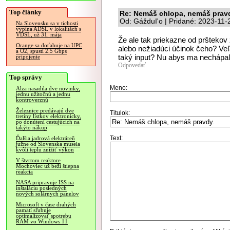
Top články
Re: Nemáš chlopa, nemáš prav
Od: GážduI'o | Pridané: 2023-11-
Na Slovensku sa v tichosti
vypína ADSL v lokalitách s
VDSL, už 31. mája
Že ale tak priekazne od prštekov 
Orange sa doťahuje na UPC
alebo nežiadúci účinok čeho? Ve
a O2, spustí 2.5 Gbps
taký input? Nu abys ma nechápal 
pripojenie
Odpovedať
Top správy
Meno:
Alza nasadila dve novinky,
jednu užitočnú a jednu
kontroverznú
Železnice predávajú dve
Titulok:
tretiny lístkov elektronicky,
po donútení cestujúcich na
takýto nákup
Text:
Ďalšia jadrová elektráreň
južne od Slovenska musela
kvôli teplu znížiť výkon
V štvrtom reaktore
Mochoviec už beží štiepna
reakcia
NASA pripravuje ISS na
inštaláciu posledných
nových solárnych panelov
Microsoft v čase drahých
pamätí sľubuje
optimalizovať spotrebu
RAM vo Windows 11