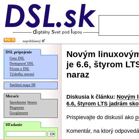
neprihlásený
Novým linuxovým
DSL pripojenie
Ceny DSL
je 6.6, štyrom L
Dostupnosť DSL
Fórum o DSL
naraz
Výsledky meraní
Satelitná mapa SR
Diskusia k článku:
Novým l
Merače
6.6, štyrom LTS jadrám sk
Speedmeter
Merania
Pingmeter
Googlemeter
Prispievajte do diskusií ako
p
Hľadanie
Komentár, na ktorý odpovedá