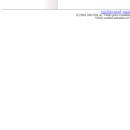
NÁVŠTEVNOSŤ
|
INZE
(C) 2004, 2005 DSL.sk | Všetky práva vyhradené
Všetky uvedené informácie sú b