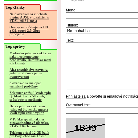
Odpovedať
Top články
Meno:
Na Slovensku sa v tichosti
vypína ADSL v lokalitách s
VDSL, už 31. mája
Titulok:
Orange sa doťahuje na UPC
a O2, spustí 2.5 Gbps
pripojenie
Text:
Top správy
Maďarsko jadrovú elektráreň
nakoniec kompletne
neodstavilo, Rumunsko mení
tok Dunaja
Alza nasadila dve novinky,
jednu užitočnú a jednu
kontroverznú
Slovensko.sk má opäť
technické problémy
Železnice znižujú kvôli teplu
Prihláste sa
a povoľte si emailové notifiká
rýchlosť iba na 50 km/h,
spôsobuje to meškanie
Overovací text:
Ďalšia jadrová elektráreň
južne od Slovenska musela
kvôli teplu znížiť výkon
V Poľsku spustili takmer
gigawatthodinové úložisko,
z LiFePO4 článkov
Telekom pridal 12 GB balík
pre Easy, chce zaň 12 eur