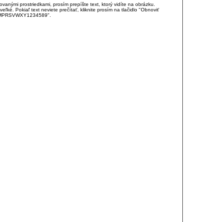
anými prostriedkami, prosím prepíšte text, ktorý vidíte na obrázku.
é. Pokiaľ text neviete prečítať, kliknite prosím na tlačidlo "Obnoviť
DJKMPRSVWXY1234589".