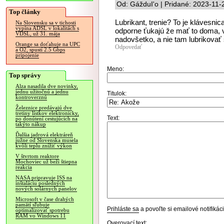
Od: GážduI'o | Pridané: 2023-11-
Top články
Lubrikant, trenie? To je klávesni
Na Slovensku sa v tichosti
vypína ADSL v lokalitách s
odporne ťukajú že mať to doma
VDSL, už 31. mája
nadovšetko, a nie tam lubrikovať
Orange sa doťahuje na UPC
Odpovedať
a O2, spustí 2.5 Gbps
pripojenie
Meno:
Top správy
Alza nasadila dve novinky,
jednu užitočnú a jednu
Titulok:
kontroverznú
Železnice predávajú dve
tretiny lístkov elektronicky,
Text:
po donútení cestujúcich na
takýto nákup
Ďalšia jadrová elektráreň
južne od Slovenska musela
kvôli teplu znížiť výkon
V štvrtom reaktore
Mochoviec už beží štiepna
reakcia
NASA pripravuje ISS na
inštaláciu posledných
nových solárnych panelov
Microsoft v čase drahých
pamätí sľubuje
Prihláste sa
a povoľte si emailové notifiká
optimalizovať spotrebu
RAM vo Windows 11
Overovací text: