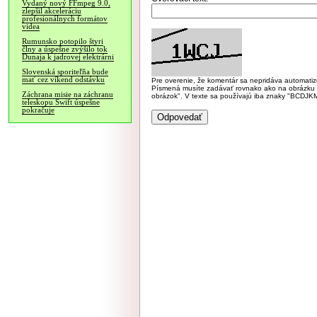
Vydaný nový FFmpeg 9.0,
zlepšil akceleráciu
profesionálnych formátov
videa
Rumunsko potopilo štyri
člny a úspešne zvýšilo tok
Dunaja k jadrovej elektrárni
Slovenská sporiteľňa bude
mať cez víkend odstávku
Pre overenie, že komentár sa nepridáva automatizov
Písmená musíte zadávať rovnako ako na obrázku veľk
Záchrana misie na záchranu
obrázok". V texte sa používajú iba znaky "BC
teleskopu Swift úspešne
pokračuje