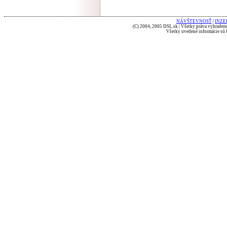
NÁVŠTEVNOSŤ
|
INZE
(C) 2004, 2005 DSL.sk | Všetky práva vyhradené
Všetky uvedené informácie sú b