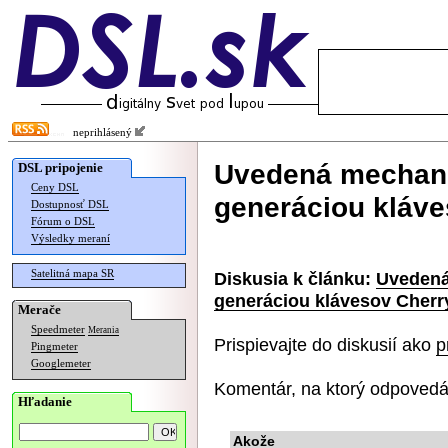
neprihlásený
Uvedená mechani
DSL pripojenie
Ceny DSL
generáciou kláv
Dostupnosť DSL
Fórum o DSL
Výsledky meraní
Satelitná mapa SR
Diskusia k článku:
Uvedená
generáciou klávesov Cher
Merače
Speedmeter
Merania
Prispievajte do diskusií ako
p
Pingmeter
Googlemeter
Komentár, na ktorý odpovedá
Hľadanie
Akože