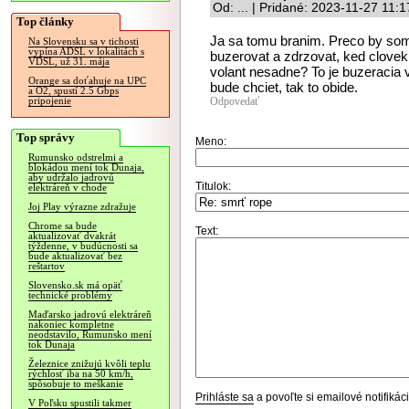
Od: ... | Pridané: 2023-11-27 11:1
Top články
Ja sa tomu branim. Preco by som 
Na Slovensku sa v tichosti
vypína ADSL v lokalitách s
buzerovat a zdrzovat, ked clovek 
VDSL, už 31. mája
volant nesadne? To je buzeracia 
Orange sa doťahuje na UPC
bude chciet, tak to obide.
a O2, spustí 2.5 Gbps
Odpovedať
pripojenie
Top správy
Meno:
Rumunsko odstrelmi a
blokádou mení tok Dunaja,
aby udržalo jadrovú
Titulok:
elektráreň v chode
Joj Play výrazne zdražuje
Chrome sa bude
Text:
aktualizovať dvakrát
týždenne, v budúcnosti sa
bude aktualizovať bez
reštartov
Slovensko.sk má opäť
technické problémy
Maďarsko jadrovú elektráreň
nakoniec kompletne
neodstavilo, Rumunsko mení
tok Dunaja
Železnice znižujú kvôli teplu
rýchlosť iba na 50 km/h,
spôsobuje to meškanie
Prihláste sa
a povoľte si emailové notifiká
V Poľsku spustili takmer