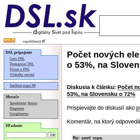
neprihlásený
Počet nových ele
DSL pripojenie
Ceny DSL
o 53%, na Slove
Dostupnosť DSL
Fórum o DSL
Výsledky meraní
Satelitná mapa SR
Diskusia k článku:
Počet no
53%, na Slovensku o 72%
Merače
Speedmeter
Merania
Prispievajte do diskusií ako
p
Pingmeter
Googlemeter
Komentár, na ktorý odpovedá
Hľadanie
Re: smrť rope