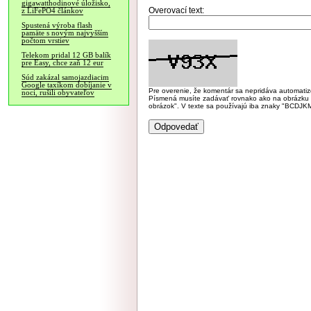
gigawatthodinové úložisko,
Overovací text:
z LiFePO4 článkov
Spustená výroba flash
pamäte s novým najvyšším
počtom vrstiev
Telekom pridal 12 GB balík
pre Easy, chce zaň 12 eur
Súd zakázal samojazdiacim
Google taxíkom dobíjanie v
Pre overenie, že komentár sa nepridáva automatizov
noci, rušili obyvateľov
Písmená musíte zadávať rovnako ako na obrázku veľk
obrázok". V texte sa používajú iba znaky "BC