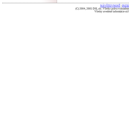
NÁVŠTEVNOSŤ
|
INZE
(C) 2004, 2005 DSL.sk | Všetky práva vyhradené
Všetky uvedené informácie sú b