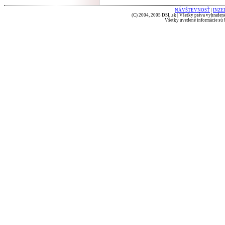
NÁVŠTEVNOSŤ
|
INZE
(C) 2004, 2005 DSL.sk | Všetky práva vyhradené
Všetky uvedené informácie sú b