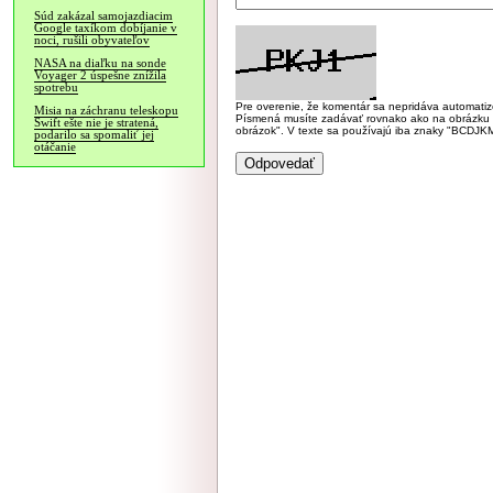
Súd zakázal samojazdiacim
Google taxíkom dobíjanie v
noci, rušili obyvateľov
NASA na diaľku na sonde
Voyager 2 úspešne znížila
spotrebu
Pre overenie, že komentár sa nepridáva automatizov
Misia na záchranu teleskopu
Písmená musíte zadávať rovnako ako na obrázku veľk
Swift ešte nie je stratená,
obrázok". V texte sa používajú iba znaky "BC
podarilo sa spomaliť jej
otáčanie