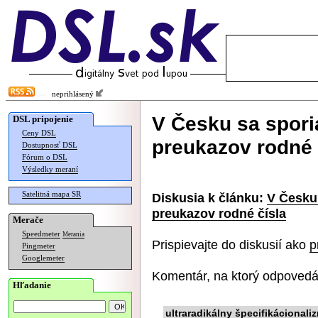
neprihlásený
V Česku sa sporia
DSL pripojenie
Ceny DSL
preukazov rodné 
Dostupnosť DSL
Fórum o DSL
Výsledky meraní
Satelitná mapa SR
Diskusia k článku:
V Česku 
preukazov rodné čísla
Merače
Speedmeter
Merania
Prispievajte do diskusií ako
p
Pingmeter
Googlemeter
Komentár, na ktorý odpovedá
Hľadanie
ultraradikálny špecifikácionali