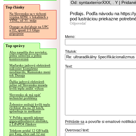
Od: syntaxterrorXXX, . Y | Pridan
Top články
Prdlajs. Podľa návodu na https:
Na Slovensku sa v tichosti
vypína ADSL v lokalitách s
pod lustráciou priekazne potrebn
VDSL, už 31. mája
Odpovedať
Orange sa doťahuje na UPC
a O2, spustí 2.5 Gbps
pripojenie
Meno:
Top správy
Titulok:
Alza nasadila dve novinky,
jednu užitočnú a jednu
kontroverznú
Maďarsko jadrovú elektráreň
Text:
nakoniec kompletne
neodstavilo, Rumunsko mení
tok Dunaja
Ďalšia jadrová elektráreň
južne od Slovenska musela
kvôli teplu znížiť výkon
Slovensko.sk má opäť
technické problémy
Železnice znižujú kvôli teplu
rýchlosť iba na 50 km/h,
spôsobuje to meškanie
V Poľsku spustili takmer
gigawatthodinové úložisko,
Prihláste sa
a povoľte si emailové notifiká
z LiFePO4 článkov
Overovací text:
Telekom pridal 12 GB balík
pre Easy, chce zaň 12 eur