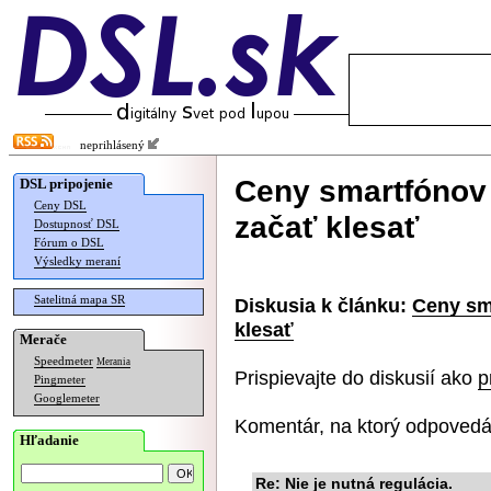
neprihlásený
Ceny smartfónov
DSL pripojenie
Ceny DSL
začať klesať
Dostupnosť DSL
Fórum o DSL
Výsledky meraní
Satelitná mapa SR
Diskusia k článku:
Ceny sm
klesať
Merače
Speedmeter
Merania
Prispievajte do diskusií ako
p
Pingmeter
Googlemeter
Komentár, na ktorý odpovedá
Hľadanie
Re: Nie je nutná regulácia.