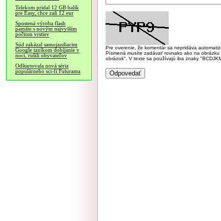
Telekom pridal 12 GB balík
pre Easy, chce zaň 12 eur
Spustená výroba flash
pamäte s novým najvyšším
počtom vrstiev
Súd zakázal samojazdiacim
Pre overenie, že komentár sa nepridáva automatizov
Google taxíkom dobíjanie v
Písmená musíte zadávať rovnako ako na obrázku veľk
noci, rušili obyvateľov
obrázok". V texte sa používajú iba znaky "BC
Odštartovala nová séria
populárneho sci-fi Futurama