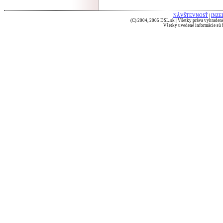
NÁVŠTEVNOSŤ
|
INZE
(C) 2004, 2005 DSL.sk | Všetky práva vyhradené
Všetky uvedené informácie sú b