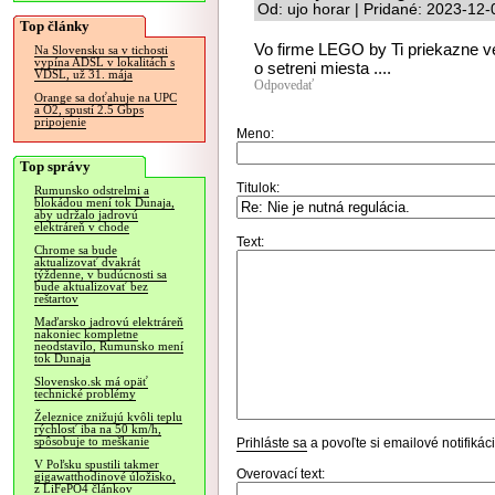
Od: ujo horar | Pridané: 2023-12
Top články
Vo firme LEGO by Ti priekazne ve
Na Slovensku sa v tichosti
vypína ADSL v lokalitách s
o setreni miesta ....
VDSL, už 31. mája
Odpovedať
Orange sa doťahuje na UPC
a O2, spustí 2.5 Gbps
pripojenie
Meno:
Top správy
Titulok:
Rumunsko odstrelmi a
blokádou mení tok Dunaja,
aby udržalo jadrovú
elektráreň v chode
Text:
Chrome sa bude
aktualizovať dvakrát
týždenne, v budúcnosti sa
bude aktualizovať bez
reštartov
Maďarsko jadrovú elektráreň
nakoniec kompletne
neodstavilo, Rumunsko mení
tok Dunaja
Slovensko.sk má opäť
technické problémy
Železnice znižujú kvôli teplu
rýchlosť iba na 50 km/h,
spôsobuje to meškanie
Prihláste sa
a povoľte si emailové notifiká
V Poľsku spustili takmer
Overovací text:
gigawatthodinové úložisko,
z LiFePO4 článkov