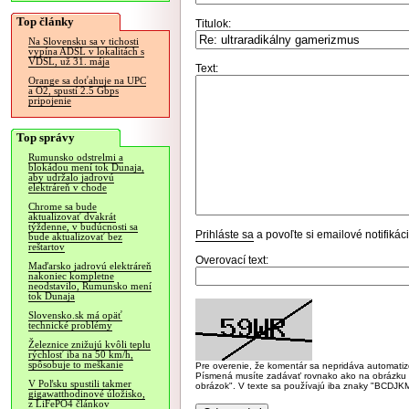
Top články
Titulok:
Na Slovensku sa v tichosti
vypína ADSL v lokalitách s
VDSL, už 31. mája
Text:
Orange sa doťahuje na UPC
a O2, spustí 2.5 Gbps
pripojenie
Top správy
Rumunsko odstrelmi a
blokádou mení tok Dunaja,
aby udržalo jadrovú
elektráreň v chode
Chrome sa bude
aktualizovať dvakrát
týždenne, v budúcnosti sa
Prihláste sa
a povoľte si emailové notifiká
bude aktualizovať bez
reštartov
Overovací text:
Maďarsko jadrovú elektráreň
nakoniec kompletne
neodstavilo, Rumunsko mení
tok Dunaja
Slovensko.sk má opäť
technické problémy
Železnice znižujú kvôli teplu
rýchlosť iba na 50 km/h,
spôsobuje to meškanie
Pre overenie, že komentár sa nepridáva automatizov
Písmená musíte zadávať rovnako ako na obrázku veľk
V Poľsku spustili takmer
obrázok". V texte sa používajú iba znaky "BC
gigawatthodinové úložisko,
z LiFePO4 článkov