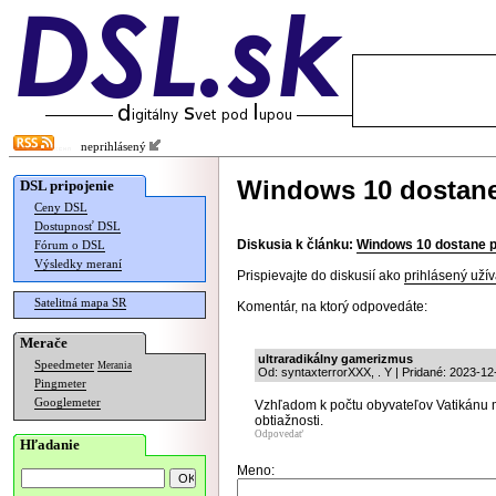
neprihlásený
Windows 10 dostane
DSL pripojenie
Ceny DSL
Dostupnosť DSL
Diskusia k článku:
Windows 10 dostane p
Fórum o DSL
Výsledky meraní
Prispievajte do diskusií ako
prihlásený užív
Satelitná mapa SR
Komentár, na ktorý odpovedáte:
Merače
ultraradikálny gamerizmus
Speedmeter
Merania
Od: syntaxterrorXXX, . Y | Pridané: 2023-12
Pingmeter
Googlemeter
Vzhľadom k počtu obyvateľov Vatikánu mi
obtiažnosti.
Odpovedať
Hľadanie
Meno: