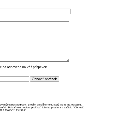
cie na odpovede na Váš príspevok.
anými prostriedkami, prosím prepíšte text, ktorý vidíte na obrázku.
é. Pokiaľ text neviete prečítať, kliknite prosím na tlačidlo "Obnoviť
DJKMPRSVWXY1234589".