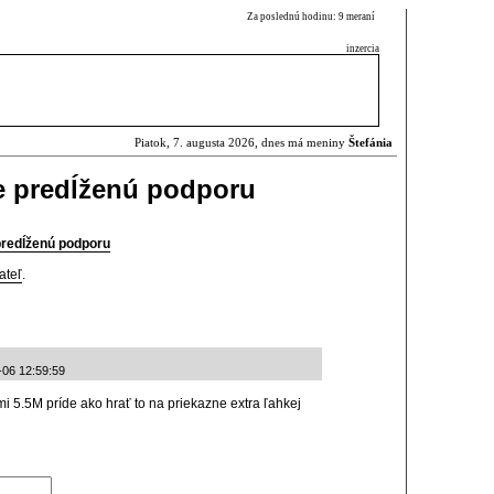
Za poslednú hodinu: 9 meraní
inzercia
Piatok, 7. augusta 2026, dnes má meniny
Štefánia
 predĺženú podporu
redĺženú podporu
ateľ
.
-06 12:59:59
 5.5M príde ako hrať to na priekazne extra ľahkej