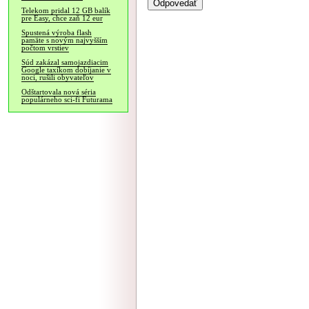
Telekom pridal 12 GB balík
pre Easy, chce zaň 12 eur
Spustená výroba flash
pamäte s novým najvyšším
počtom vrstiev
Súd zakázal samojazdiacim
Google taxíkom dobíjanie v
noci, rušili obyvateľov
Odštartovala nová séria
populárneho sci-fi Futurama