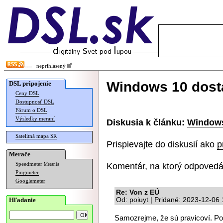
neprihlásený
Windows 10 dost
DSL pripojenie
Ceny DSL
Dostupnosť DSL
Fórum o DSL
Výsledky meraní
Diskusia k článku:
Windows
Satelitná mapa SR
Prispievajte do diskusií ako
p
Merače
Komentár, na ktorý odpovedá
Speedmeter
Merania
Pingmeter
Googlemeter
Re: Von z EÚ
Hľadanie
Od: poiuyt | Pridané: 2023-12-06
Samozrejme, že sú pravicoví. Po