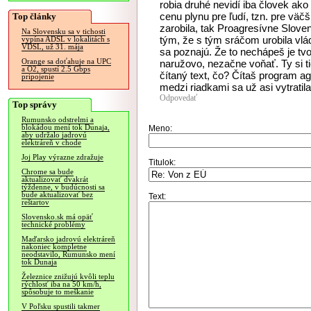
robia druhé nevidí iba človek ak
cenu plynu pre ľudí, tzn. pre väč
Top články
zarobila, tak Proagresívne Slov
Na Slovensku sa v tichosti
tým, že s tým sráčom urobila vlád
vypína ADSL v lokalitách s
VDSL, už 31. mája
sa poznajú. Že to nechápeš je tv
Orange sa doťahuje na UPC
naružovo, nezačne voňať. Ty si t
a O2, spustí 2.5 Gbps
čítaný text, čo? Čítaš program 
pripojenie
medzi riadkami sa už asi vytratila
Odpovedať
Top správy
Rumunsko odstrelmi a
blokádou mení tok Dunaja,
Meno:
aby udržalo jadrovú
elektráreň v chode
Joj Play výrazne zdražuje
Titulok:
Chrome sa bude
aktualizovať dvakrát
týždenne, v budúcnosti sa
bude aktualizovať bez
Text:
reštartov
Slovensko.sk má opäť
technické problémy
Maďarsko jadrovú elektráreň
nakoniec kompletne
neodstavilo, Rumunsko mení
tok Dunaja
Železnice znižujú kvôli teplu
rýchlosť iba na 50 km/h,
spôsobuje to meškanie
V Poľsku spustili takmer