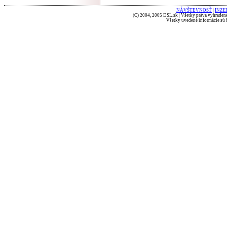
NÁVŠTEVNOSŤ
|
INZE
(C) 2004, 2005 DSL.sk | Všetky práva vyhradené
Všetky uvedené informácie sú b