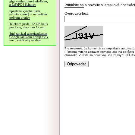
gigawatthodinové úložisko,
z LiFePO4 článkov
Prihláste sa
a povoľte si emailové notifiká
Spustená výroba flash
Overovací text:
pamäte s novým najvyšším
počtom vrstiev
Telekom pridal 12 GB balík
pre Easy, chce zaň 12 eur
Súd zakázal samojazdiacim
Google taxíkom dobíjanie v
noci, rušili obyvateľov
Pre overenie, že komentár sa nepridáva automatizov
Písmená musíte zadávať rovnako ako na obrázku veľk
obrázok". V texte sa používajú iba znaky "BC