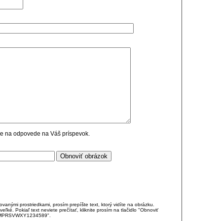
cie na odpovede na Váš príspevok.
anými prostriedkami, prosím prepíšte text, ktorý vidíte na obrázku.
é. Pokiaľ text neviete prečítať, kliknite prosím na tlačidlo "Obnoviť
DJKMPRSVWXY1234589".