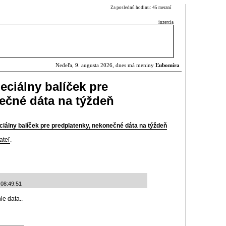
Za poslednú hodinu: 45 meraní
inzercia
Nedeľa, 9. augusta 2026, dnes má meniny
Ľubomíra
eciálny balíček pre
ečné dáta na týždeň
iálny balíček pre predplatenky, nekonečné dáta na týždeň
ateľ
.
 08:49:51
le data..