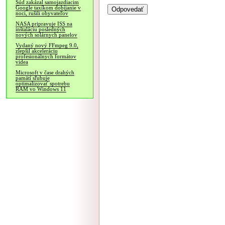
Súd zakázal samojazdiacim
Google taxíkom dobíjanie v
noci, rušili obyvateľov
NASA pripravuje ISS na
inštaláciu posledných
nových solárnych panelov
Vydaný nový FFmpeg 9.0,
zlepšil akceleráciu
profesionálnych formátov
videa
Microsoft v čase drahých
pamätí sľubuje
optimalizovať spotrebu
RAM vo Windows 11