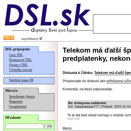
neprihlásený
Telekom má ďalší šp
DSL pripojenie
Ceny DSL
predplatenky, nekon
Dostupnosť DSL
Fórum o DSL
Výsledky meraní
Diskusia k článku:
Telekom má ďalší špec
Satelitná mapa SR
Prispievajte do diskusií ako
prihlásený užív
Komentár, na ktorý odpovedáte:
Merače
Speedmeter
Merania
Pingmeter
Re: Kolegovia neblbnite!
Googlemeter
Od: Jaaaaaaaaaa777 | Pridané: 2023-12-16
To je tak ked mladi nemaju v mobile rych
Hľadanie
Odpovedať
Meno: