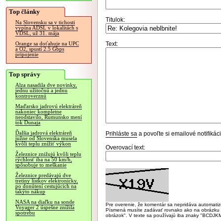
Top články
Titulok:
Na Slovensku sa v tichosti
vypína ADSL v lokalitách s
VDSL, už 31. mája
Text:
Orange sa doťahuje na UPC
a O2, spustí 2.5 Gbps
pripojenie
Top správy
Alza nasadila dve novinky,
jednu užitočnú a jednu
kontroverznú
Maďarsko jadrovú elektráreň
nakoniec kompletne
neodstavilo, Rumunsko mení
tok Dunaja
Ďalšia jadrová elektráreň
Prihláste sa
a povoľte si emailové notifiká
južne od Slovenska musela
kvôli teplu znížiť výkon
Overovací text:
Železnice znižujú kvôli teplu
rýchlosť iba na 50 km/h,
spôsobuje to meškanie
Železnice predávajú dve
tretiny lístkov elektronicky,
po donútení cestujúcich na
takýto nákup
NASA na diaľku na sonde
Pre overenie, že komentár sa nepridáva automatizov
Voyager 2 úspešne znížila
Písmená musíte zadávať rovnako ako na obrázku veľk
spotrebu
obrázok". V texte sa používajú iba znaky "BC