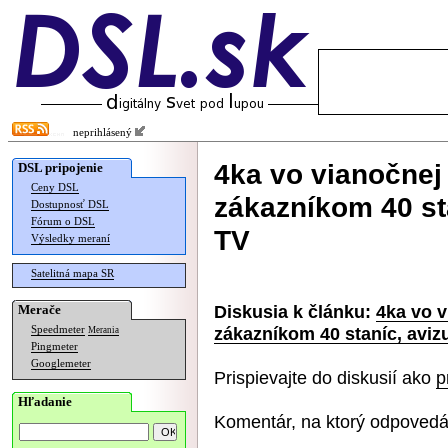
neprihlásený
4ka vo vianočnej
DSL pripojenie
Ceny DSL
zákazníkom 40 st
Dostupnosť DSL
Fórum o DSL
TV
Výsledky meraní
Satelitná mapa SR
Diskusia k článku:
4ka vo v
Merače
zákazníkom 40 staníc, aviz
Speedmeter
Merania
Pingmeter
Googlemeter
Prispievajte do diskusií ako
p
Hľadanie
Komentár, na ktorý odpovedá