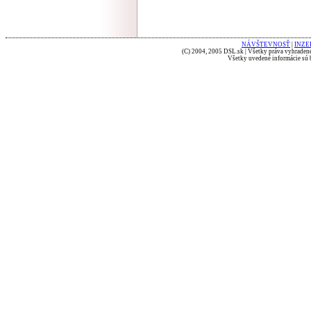
NÁVŠTEVNOSŤ
|
INZE
(C) 2004, 2005 DSL.sk | Všetky práva vyhradené
Všetky uvedené informácie sú b