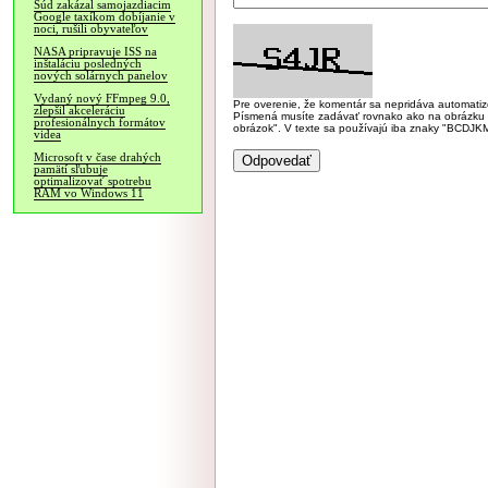
Súd zakázal samojazdiacim
Google taxíkom dobíjanie v
noci, rušili obyvateľov
NASA pripravuje ISS na
inštaláciu posledných
nových solárnych panelov
Vydaný nový FFmpeg 9.0,
Pre overenie, že komentár sa nepridáva automatizov
zlepšil akceleráciu
Písmená musíte zadávať rovnako ako na obrázku veľk
profesionálnych formátov
obrázok". V texte sa používajú iba znaky "BC
videa
Microsoft v čase drahých
pamätí sľubuje
optimalizovať spotrebu
RAM vo Windows 11