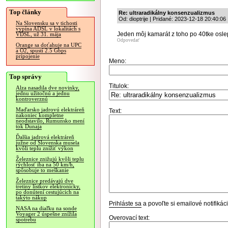
Top články
Re: ultraradikálny konsenzualizmus
Od: dioptrije | Pridané: 2023-12-18 20:40:06
Na Slovensku sa v tichosti
vypína ADSL v lokalitách s
Jeden môj kamarát z toho po 40tke osle
VDSL, už 31. mája
Odpovedať
Orange sa doťahuje na UPC
a O2, spustí 2.5 Gbps
pripojenie
Meno:
Top správy
Titulok:
Alza nasadila dve novinky,
jednu užitočnú a jednu
kontroverznú
Maďarsko jadrovú elektráreň
Text:
nakoniec kompletne
neodstavilo, Rumunsko mení
tok Dunaja
Ďalšia jadrová elektráreň
južne od Slovenska musela
kvôli teplu znížiť výkon
Železnice znižujú kvôli teplu
rýchlosť iba na 50 km/h,
spôsobuje to meškanie
Železnice predávajú dve
tretiny lístkov elektronicky,
po donútení cestujúcich na
takýto nákup
Prihláste sa
a povoľte si emailové notifiká
NASA na diaľku na sonde
Voyager 2 úspešne znížila
Overovací text:
spotrebu