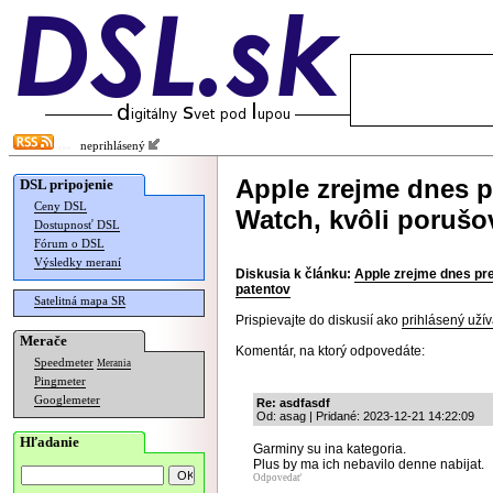
neprihlásený
Apple zrejme dnes p
DSL pripojenie
Ceny DSL
Watch, kvôli porušo
Dostupnosť DSL
Fórum o DSL
Výsledky meraní
Diskusia k článku:
Apple zrejme dnes pr
patentov
Satelitná mapa SR
Prispievajte do diskusií ako
prihlásený užív
Merače
Komentár, na ktorý odpovedáte:
Speedmeter
Merania
Pingmeter
Googlemeter
Re: asdfasdf
Od: asag | Pridané: 2023-12-21 14:22:09
Hľadanie
Garminy su ina kategoria.
Plus by ma ich nebavilo denne nabijat.
Odpovedať