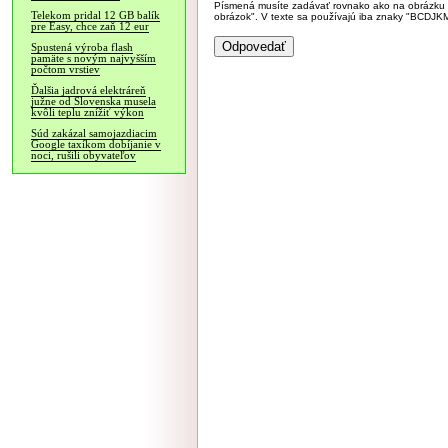
Písmená musíte zadávať rovnako ako na obrázku veľk
Telekom pridal 12 GB balík
obrázok". V texte sa používajú iba znaky "BC
pre Easy, chce zaň 12 eur
Spustená výroba flash
pamäte s novým najvyšším
počtom vrstiev
Ďalšia jadrová elektráreň
južne od Slovenska musela
kvôli teplu znížiť výkon
Súd zakázal samojazdiacim
Google taxíkom dobíjanie v
noci, rušili obyvateľov