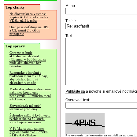
Meno:
Top články
Na Slovensku sa v tichosti
vypína ADSL v lokalitách s
Titulok:
VDSL, už 31. mája
Orange sa doťahuje na UPC
a O2, spustí 2.5 Gbps
pripojenie
Text:
Top správy
Chrome sa bude
aktualizovať dvakrát
týždenne, v budúcnosti sa
bude aktualizovať bez
reštartov
Rumunsko odstrelmi a
blokádou mení tok Dunaja,
aby udržalo jadrovú
elektráreň v chode
Maďarsko jadrovú elektráreň
Prihláste sa
a povoľte si emailové notifiká
nakoniec kompletne
neodstavilo, Rumunsko mení
tok Dunaja
Overovací text:
Slovensko.sk má opäť
technické problémy
Železnice znižujú kvôli teplu
rýchlosť iba na 50 km/h,
spôsobuje to meškanie
V Poľsku spustili takmer
gigawatthodinové úložisko,
z LiFePO4 článkov
Pre overenie, že komentár sa nepridáva automatizov