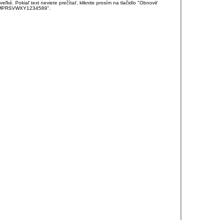
é. Pokiaľ text neviete prečítať, kliknite prosím na tlačidlo "Obnoviť
DJKMPRSVWXY1234589".