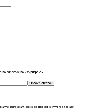
cie na odpovede na Váš príspevok.
anými prostriedkami, prosím prepíšte text, ktorý vidíte na obrázku.