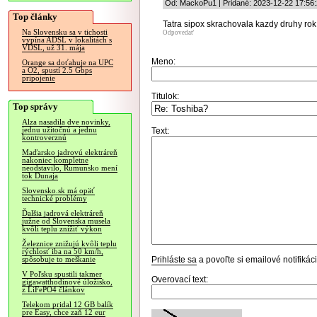
Od: MackoPu1 | Pridané: 2023-12-22 17:56
Top články
Tatra sipox skrachovala kazdy druhy ro
Na Slovensku sa v tichosti
Odpovedať
vypína ADSL v lokalitách s
VDSL, už 31. mája
Meno:
Orange sa doťahuje na UPC
a O2, spustí 2.5 Gbps
pripojenie
Titulok:
Top správy
Alza nasadila dve novinky,
jednu užitočnú a jednu
Text:
kontroverznú
Maďarsko jadrovú elektráreň
nakoniec kompletne
neodstavilo, Rumunsko mení
tok Dunaja
Slovensko.sk má opäť
technické problémy
Ďalšia jadrová elektráreň
južne od Slovenska musela
kvôli teplu znížiť výkon
Železnice znižujú kvôli teplu
rýchlosť iba na 50 km/h,
Prihláste sa
a povoľte si emailové notifiká
spôsobuje to meškanie
V Poľsku spustili takmer
Overovací text:
gigawatthodinové úložisko,
z LiFePO4 článkov
Telekom pridal 12 GB balík
pre Easy, chce zaň 12 eur