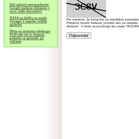
Súd zakázal samojazdiacim
Google taxíkom dobíjanie v
noci, rušili obyvateľov
NASA na diaľku na sonde
Pre overenie, že komentár sa nepridáva automatizov
Voyager 2 úspešne znížila
Písmená musíte zadávať rovnako ako na obrázku veľk
spotrebu
obrázok". V texte sa používajú iba znaky "BC
Misia na záchranu teleskopu
Swift ešte nie je stratená,
podarilo sa spomaliť jej
otáčanie