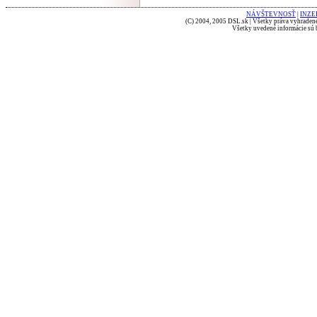
NÁVŠTEVNOSŤ
|
INZE
(C) 2004, 2005 DSL.sk | Všetky práva vyhradené
Všetky uvedené informácie sú b