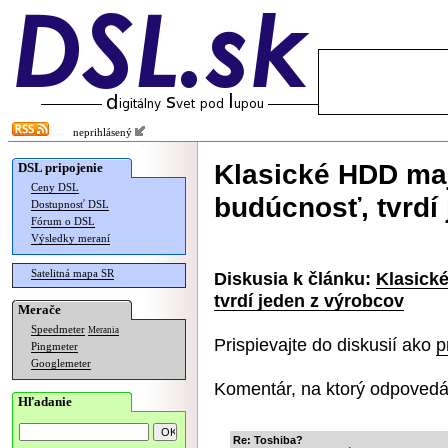
neprihlásený
Klasické HDD maj
DSL pripojenie
Ceny DSL
budúcnosť, tvrdí
Dostupnosť DSL
Fórum o DSL
Výsledky meraní
Satelitná mapa SR
Diskusia k článku:
Klasick
tvrdí jeden z výrobcov
Merače
Speedmeter
Merania
Prispievajte do diskusií ako
p
Pingmeter
Googlemeter
Komentár, na ktorý odpovedá
Hľadanie
Re: Toshiba?