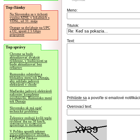
Odpovedať
Top články
Meno:
Na Slovensku sa v tichosti
vypína ADSL v lokalitách s
VDSL, už 31. mája
Titulok:
Orange sa doťahuje na UPC
a O2, spustí 2.5 Gbps
pripojenie
Text:
Top správy
Chrome sa bude
aktualizovať dvakrát
týždenne, v budúcnosti sa
bude aktualizovať bez
reštartov
Rumunsko odstrelmi a
blokádou mení tok Dunaja,
aby udržalo jadrovú
elektráreň v chode
Maďarsko jadrovú elektráreň
nakoniec kompletne
Prihláste sa
a povoľte si emailové notifiká
neodstavilo, Rumunsko mení
tok Dunaja
Overovací text:
Slovensko.sk má opäť
technické problémy
Železnice znižujú kvôli teplu
rýchlosť iba na 50 km/h,
spôsobuje to meškanie
V Poľsku spustili takmer
gigawatthodinové úložisko,
z LiFePO4 článkov