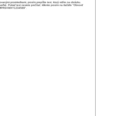
anými prostriedkami, prosím prepíšte text, ktorý vidíte na obrázku.
é. Pokiaľ text neviete prečítať, kliknite prosím na tlačidlo "Obnoviť
DJKMPRSVWXY1234589".