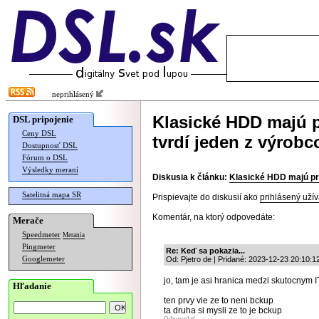
neprihlásený
Klasické HDD majú 
DSL pripojenie
Ceny DSL
tvrdí jeden z výrobc
Dostupnosť DSL
Fórum o DSL
Výsledky meraní
Diskusia k článku:
Klasické HDD majú pre
Satelitná mapa SR
Prispievajte do diskusií ako
prihlásený užív
Komentár, na ktorý odpovedáte:
Merače
Speedmeter
Merania
Pingmeter
Re: Keď sa pokazia...
Googlemeter
Od: Pjetro de | Pridané: 2023-12-23 20:10:1
jo, tam je asi hranica medzi skutocnym
Hľadanie
ten prvy vie ze to neni bckup
ta druha si mysli ze to je bckup