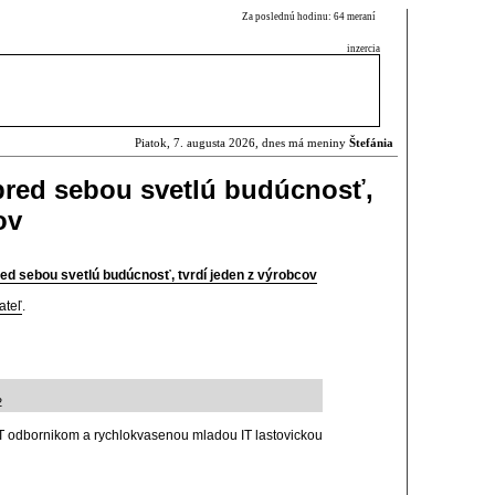
Za poslednú hodinu: 64 meraní
inzercia
Piatok, 7. augusta 2026, dnes má meniny
Štefánia
pred sebou svetlú budúcnosť,
ov
d sebou svetlú budúcnosť, tvrdí jeden z výrobcov
ateľ
.
2
 IT odbornikom a rychlokvasenou mladou IT lastovickou