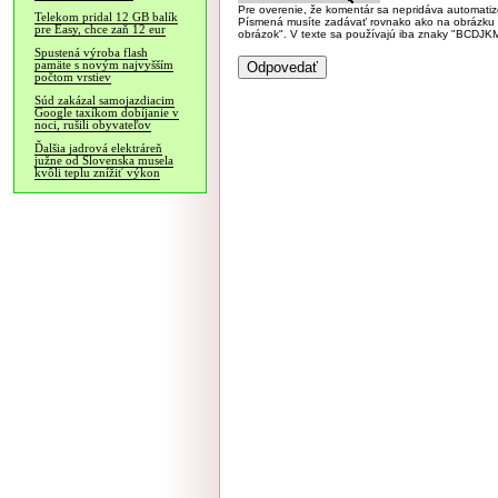
Pre overenie, že komentár sa nepridáva automatizov
Telekom pridal 12 GB balík
Písmená musíte zadávať rovnako ako na obrázku veľk
pre Easy, chce zaň 12 eur
obrázok". V texte sa používajú iba znaky "BC
Spustená výroba flash
pamäte s novým najvyšším
počtom vrstiev
Súd zakázal samojazdiacim
Google taxíkom dobíjanie v
noci, rušili obyvateľov
Ďalšia jadrová elektráreň
južne od Slovenska musela
kvôli teplu znížiť výkon