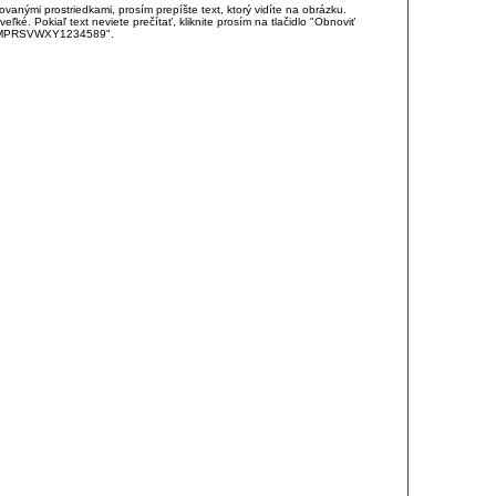
anými prostriedkami, prosím prepíšte text, ktorý vidíte na obrázku.
é. Pokiaľ text neviete prečítať, kliknite prosím na tlačidlo "Obnoviť
DJKMPRSVWXY1234589".