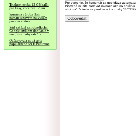
Pre overenie, že komentár sa nepridáva automatizov
Telekom pridal 12 GB balík
Písmená musíte zadávať rovnako ako na obrázku veľk
pre Easy, chce zaň 12 eur
obrázok". V texte sa používajú iba znaky "BC
Spustená výroba flash
pamäte s novým najvyšším
počtom vrstiev
Súd zakázal samojazdiacim
Google taxíkom dobíjanie v
noci, rušili obyvateľov
Odštartovala nová séria
populárneho sci-fi Futurama