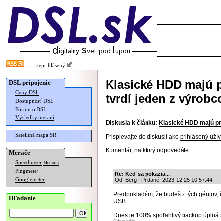
neprihlásený
Klasické HDD majú 
DSL pripojenie
Ceny DSL
tvrdí jeden z výrobc
Dostupnosť DSL
Fórum o DSL
Výsledky meraní
Diskusia k článku:
Klasické HDD majú pre
Satelitná mapa SR
Prispievajte do diskusií ako
prihlásený užív
Komentár, na ktorý odpovedáte:
Merače
Speedmeter
Merania
Pingmeter
Re: Keď sa pokazia...
Googlemeter
Od: Berg | Pridané: 2023-12-25 10:57:44
Predpokladám, že budeš z tých géniov, 
Hľadanie
USB.
Dnes je 100% spoľahlivý backup úplná m