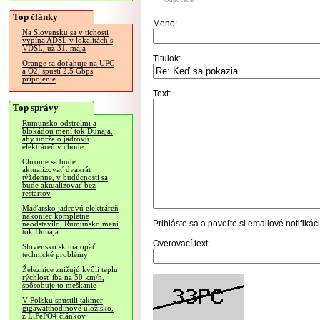
Odpovedať
Top články
Meno:
Na Slovensku sa v tichosti
vypína ADSL v lokalitách s
VDSL, už 31. mája
Titulok:
Orange sa doťahuje na UPC
a O2, spustí 2.5 Gbps
pripojenie
Text:
Top správy
Rumunsko odstrelmi a
blokádou mení tok Dunaja,
aby udržalo jadrovú
elektráreň v chode
Chrome sa bude
aktualizovať dvakrát
týždenne, v budúcnosti sa
bude aktualizovať bez
reštartov
Maďarsko jadrovú elektráreň
nakoniec kompletne
Prihláste sa
a povoľte si emailové notifiká
neodstavilo, Rumunsko mení
tok Dunaja
Overovací text:
Slovensko.sk má opäť
technické problémy
Železnice znižujú kvôli teplu
rýchlosť iba na 50 km/h,
spôsobuje to meškanie
V Poľsku spustili takmer
gigawatthodinové úložisko,
z LiFePO4 článkov