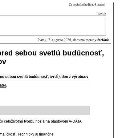
Za poslednú hodinu: 6 meraní
inzercia
Piatok, 7. augusta 2026, dnes má meniny
Štefánia
pred sebou svetlú budúcnosť,
ov
d sebou svetlú budúcnosť, tvrdí jeden z výrobcov
ateľ
.
čo celoživotnú tvorbu nosia na plastovom A-DATA
aličkosť. Technicky aj finančne.