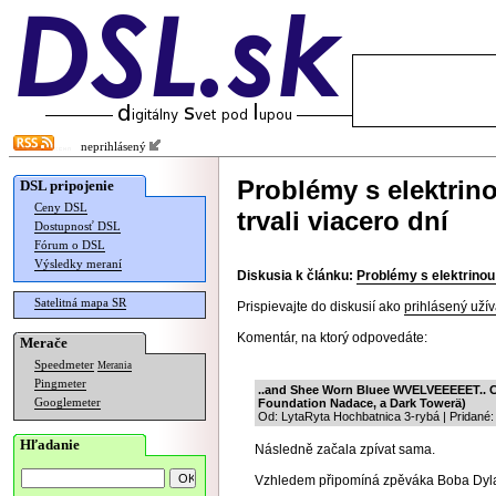
neprihlásený
Problémy s elektrin
DSL pripojenie
Ceny DSL
trvali viacero dní
Dostupnosť DSL
Fórum o DSL
Výsledky meraní
Diskusia k článku:
Problémy s elektrinou
Satelitná mapa SR
Prispievajte do diskusií ako
prihlásený užív
Komentár, na ktorý odpovedáte:
Merače
Speedmeter
Merania
Pingmeter
..and Shee Worn Bluee WVELVEEEEET.. Cle
Googlemeter
Foundation Nadace, a Dark Towerä)
Od: LytaRyta Hochbatnica 3-rybá | Pridané:
Hľadanie
Následně začala zpívat sama.
Vzhledem připomíná zpěváka Boba Dyl