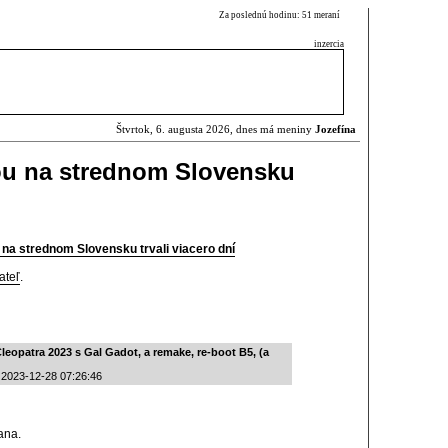
Za poslednú hodinu: 51 meraní
inzercia
Štvrtok, 6. augusta 2026, dnes má meniny
Jozefína
ou na strednom Slovensku
 na strednom Slovensku trvali viacero dní
ateľ
.
opatra 2023 s Gal Gadot, a remake, re-boot B5, (a
 2023-12-28 07:26:46
ana.