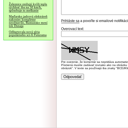
Železnice znižujú kvôli teplu
rýchlosť iba na 50 km/h,
spôsobuje to meškanie
Maďarsko jadrovú elektráreň
nakoniec kompletne
Prihláste sa
a povoľte si emailové notifiká
neodstavilo, Rumunsko mení
tok Dunaja
Overovací text:
Odštartovala nová séria
populárneho sci-fi Futurama
Pre overenie, že komentár sa nepridáva automatizov
Písmená musíte zadávať rovnako ako na obrázku veľk
obrázok". V texte sa používajú iba znaky "BC