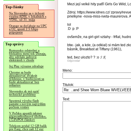
Mezi její velké hity patří Girls Go Wild, 
Top články
Zdroj: https://www.idnes.cz/ zpravy/revu
Na Slovensku sa v tichosti
prielkyne -nova-miss-iveta-maurerova
vypína ADSL v lokalitách s
VDSL, už 31. mája
lol
Orange sa doťahuje na UPC
:D :p :P
a O2, spustí 2.5 Gbps
pripojenie
ovšemže, na girl-girl vztahy - frflat, hud
Top správy
btw.- jak, a kde, (a odkial) si mám ted zk
básník, Breakfast at Tiffany (1961),
Rumunsko odstrelmi a
blokádou mení tok Dunaja,
aby udržalo jadrovú
ted, bez ulozto? ? :o :/ :/(
elektráreň v chode
Odpovedať
Joj Play výrazne zdražuje
Meno:
Chrome sa bude
aktualizovať dvakrát
týždenne, v budúcnosti sa
bude aktualizovať bez
Titulok:
reštartov
Slovensko.sk má opäť
technické problémy
Text:
Spustená výroba flash
pamäte s novým najvyšším
počtom vrstiev
V Poľsku spustili takmer
gigawatthodinové úložisko,
z LiFePO4 článkov
Telekom pridal 12 GB balík
pre Easy, chce zaň 12 eur