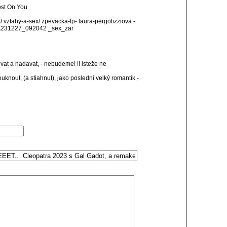
Lost On You
e/ vztahy-a-sex/ zpevacka-lp- laura-pergolizziova -
. A231227_092042 _sex_zar
rovat a nadavat, - nebudeme! !! isteže ne
ouknout, (a stiahnut), jako poslední velký romantik -