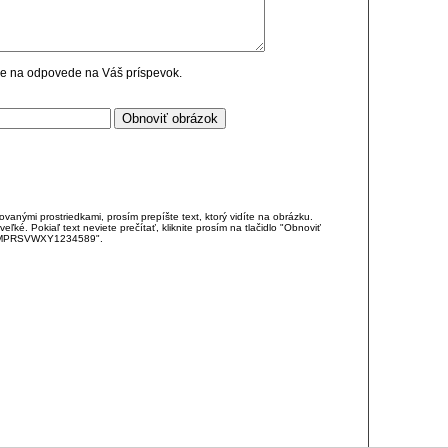
cie na odpovede na Váš príspevok.
anými prostriedkami, prosím prepíšte text, ktorý vidíte na obrázku.
é. Pokiaľ text neviete prečítať, kliknite prosím na tlačidlo "Obnoviť
DJKMPRSVWXY1234589".