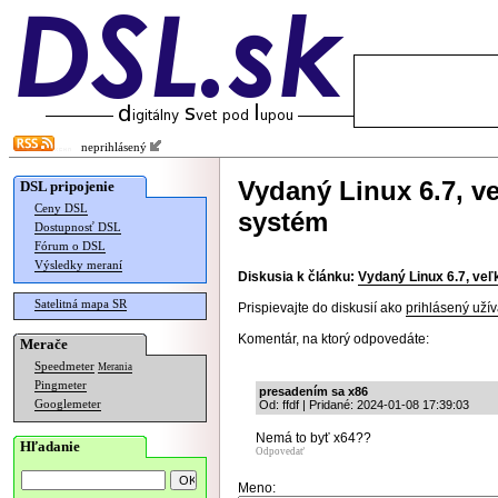
neprihlásený
Vydaný Linux 6.7, 
DSL pripojenie
Ceny DSL
systém
Dostupnosť DSL
Fórum o DSL
Výsledky meraní
Diskusia k článku:
Vydaný Linux 6.7, ve
Satelitná mapa SR
Prispievajte do diskusií ako
prihlásený užív
Komentár, na ktorý odpovedáte:
Merače
Speedmeter
Merania
Pingmeter
presadením sa x86
Googlemeter
Od: ffdf | Pridané: 2024-01-08 17:39:03
Nemá to byť x64??
Hľadanie
Odpovedať
Meno: