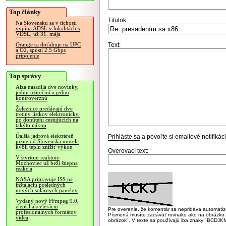
Top články
Titulok:
Na Slovensku sa v tichosti
vypína ADSL v lokalitách s
VDSL, už 31. mája
Text:
Orange sa doťahuje na UPC
a O2, spustí 2.5 Gbps
pripojenie
Top správy
Alza nasadila dve novinky,
jednu užitočnú a jednu
kontroverznú
Železnice predávajú dve
tretiny lístkov elektronicky,
po donútení cestujúcich na
takýto nákup
Ďalšia jadrová elektráreň
Prihláste sa
a povoľte si emailové notifiká
južne od Slovenska musela
kvôli teplu znížiť výkon
Overovací text:
V štvrtom reaktore
Mochoviec už beží štiepna
reakcia
NASA pripravuje ISS na
inštaláciu posledných
nových solárnych panelov
Vydaný nový FFmpeg 9.0,
zlepšil akceleráciu
Pre overenie, že komentár sa nepridáva automatizov
profesionálnych formátov
Písmená musíte zadávať rovnako ako na obrázku veľk
videa
obrázok". V texte sa používajú iba znaky "BC