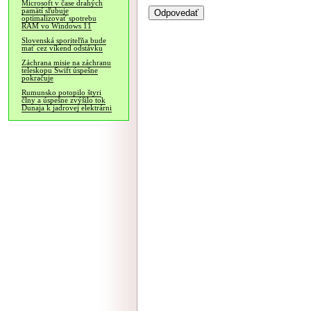
Microsoft v čase drahých
pamätí sľubuje
optimalizovať spotrebu
RAM vo Windows 11
Slovenská sporiteľňa bude
mať cez víkend odstávku
Záchrana misie na záchranu
teleskopu Swift úspešne
pokračuje
Rumunsko potopilo štyri
člny a úspešne zvýšilo tok
Dunaja k jadrovej elektrárni