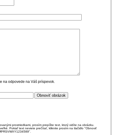
cie na odpovede na Váš príspevok.
anými prostriedkami, prosím prepíšte text, ktorý vidíte na obrázku.
é. Pokiaľ text neviete prečítať, kliknite prosím na tlačidlo "Obnoviť
DJKMPRSVWXY1234589".