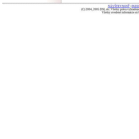
NÁVŠTEVNOSŤ
|
INZE
(C) 2004, 2005 DSL.sk | Všetky práva vyhradené
Všetky uvedené informácie sú b