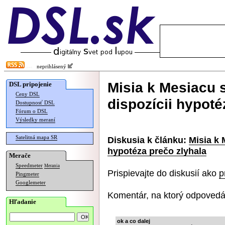
neprihlásený
Misia k Mesiacu sa
DSL pripojenie
Ceny DSL
dispozícii hypoté
Dostupnosť DSL
Fórum o DSL
Výsledky meraní
Satelitná mapa SR
Diskusia k článku:
Misia k 
hypotéza prečo zlyhala
Merače
Speedmeter
Merania
Prispievajte do diskusií ako
p
Pingmeter
Googlemeter
Komentár, na ktorý odpovedá
Hľadanie
ok a co dalej