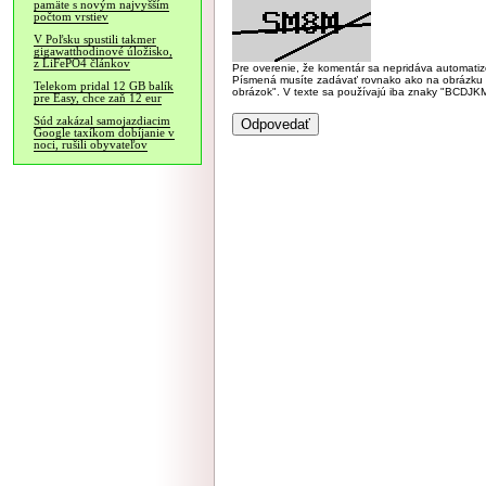
pamäte s novým najvyšším
počtom vrstiev
V Poľsku spustili takmer
gigawatthodinové úložisko,
z LiFePO4 článkov
Pre overenie, že komentár sa nepridáva automatizov
Písmená musíte zadávať rovnako ako na obrázku veľk
Telekom pridal 12 GB balík
obrázok". V texte sa používajú iba znaky "BC
pre Easy, chce zaň 12 eur
Súd zakázal samojazdiacim
Google taxíkom dobíjanie v
noci, rušili obyvateľov