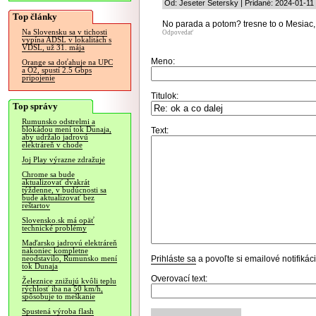
Od: Jeseter Setersky | Pridané: 2024-01-11
Top články
No parada a potom? tresne to o Mesiac, 
Na Slovensku sa v tichosti
Odpovedať
vypína ADSL v lokalitách s
VDSL, už 31. mája
Meno:
Orange sa doťahuje na UPC
a O2, spustí 2.5 Gbps
pripojenie
Titulok:
Top správy
Rumunsko odstrelmi a
blokádou mení tok Dunaja,
Text:
aby udržalo jadrovú
elektráreň v chode
Joj Play výrazne zdražuje
Chrome sa bude
aktualizovať dvakrát
týždenne, v budúcnosti sa
bude aktualizovať bez
reštartov
Slovensko.sk má opäť
technické problémy
Maďarsko jadrovú elektráreň
nakoniec kompletne
Prihláste sa
a povoľte si emailové notifiká
neodstavilo, Rumunsko mení
tok Dunaja
Overovací text:
Železnice znižujú kvôli teplu
rýchlosť iba na 50 km/h,
spôsobuje to meškanie
Spustená výroba flash