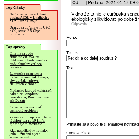
Od: ... | Pridané: 2024-01-12 09:
Top články
Vidno že to nie je európska sond
Na Slovensku sa v tichosti
vypína ADSL v lokalitách s
ekologicky zlikvidovať po dobe ži
VDSL, už 31. mája
Odpovedať
Orange sa doťahuje na UPC
a O2, spustí 2.5 Gbps
pripojenie
Meno:
Top správy
Titulok:
Chrome sa bude
aktualizovať dvakrát
týždenne, v budúcnosti sa
bude aktualizovať bez
reštartov
Text:
Rumunsko odstrelmi a
blokádou mení tok Dunaja,
aby udržalo jadrovú
elektráreň v chode
Maďarsko jadrovú elektráreň
nakoniec kompletne
neodstavilo, Rumunsko mení
tok Dunaja
Slovensko.sk má opäť
technické problémy
Železnice znižujú kvôli teplu
rýchlosť iba na 50 km/h,
spôsobuje to meškanie
Prihláste sa
a povoľte si emailové notifiká
Alza nasadila dve novinky,
Overovací text:
jednu užitočnú a jednu
kontroverznú