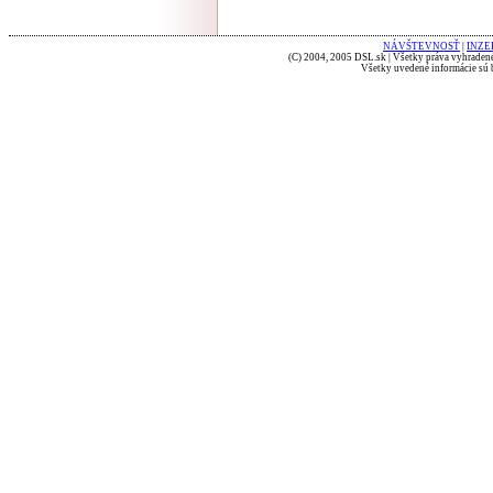
NÁVŠTEVNOSŤ
|
INZE
(C) 2004, 2005 DSL.sk | Všetky práva vyhradené
Všetky uvedené informácie sú b