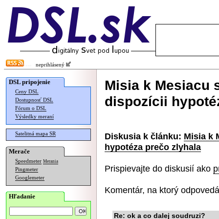
neprihlásený
Misia k Mesiacu sa
DSL pripojenie
Ceny DSL
dispozícii hypoté
Dostupnosť DSL
Fórum o DSL
Výsledky meraní
Satelitná mapa SR
Diskusia k článku:
Misia k 
hypotéza prečo zlyhala
Merače
Speedmeter
Merania
Prispievajte do diskusií ako
p
Pingmeter
Googlemeter
Komentár, na ktorý odpovedá
Hľadanie
Re: ok a co dalej soudruzi?