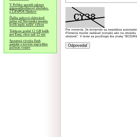
V Poľsku spustili takmer
gigawatthodinové úložisko,
z LiFePO4 článkov
Ďalšia jadrová elektráreň
južne od Slovenska musela
kvôli teplu znížiť výkon
Pre overenie, že komentár sa nepridáva automatizov
Telekom pridal 12 GB balík
Písmená musíte zadávať rovnako ako na obrázku veľk
pre Easy, chce zaň 12 eur
obrázok". V texte sa používajú iba znaky "BC
Spustená výroba flash
pamäte s novým najvyšším
počtom vrstiev