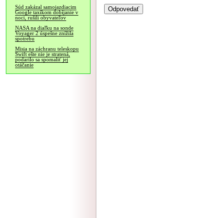
Súd zakázal samojazdiacim
Google taxíkom dobíjanie v
noci, rušili obyvateľov
NASA na diaľku na sonde
Voyager 2 úspešne znížila
spotrebu
Misia na záchranu teleskopu
Swift ešte nie je stratená,
podarilo sa spomaliť jej
otáčanie