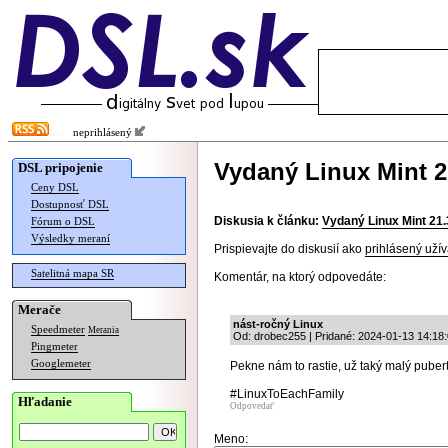
neprihlásený
Vydaný Linux Mint 2
DSL pripojenie
Ceny DSL
Dostupnosť DSL
Diskusia k článku:
Vydaný Linux Mint 21.
Fórum o DSL
Výsledky meraní
Prispievajte do diskusií ako
prihlásený užív
Satelitná mapa SR
Komentár, na ktorý odpovedáte:
Merače
nást-ročný Linux
Speedmeter
Merania
Od: drobec255 | Pridané: 2024-01-13 14:18
Pingmeter
Googlemeter
Pekne nám to rastie, už taký malý puber
#LinuxToEachFamily
Hľadanie
Odpovedať
Meno: