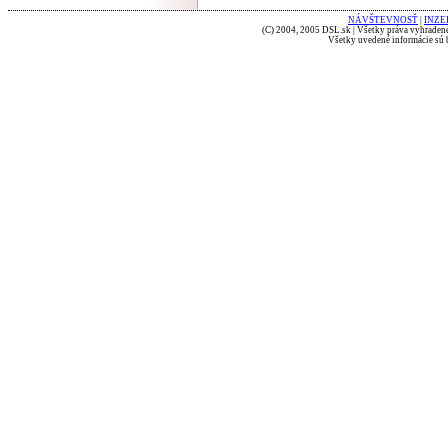
NÁVŠTEVNOSŤ
|
INZE
(C) 2004, 2005 DSL.sk | Všetky práva vyhradené
Všetky uvedené informácie sú b