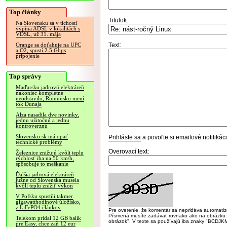
Top články
Titulok:
Na Slovensku sa v tichosti
vypína ADSL v lokalitách s
VDSL, už 31. mája
Text:
Orange sa doťahuje na UPC
a O2, spustí 2.5 Gbps
pripojenie
Top správy
Maďarsko jadrovú elektráreň
nakoniec kompletne
neodstavilo, Rumunsko mení
tok Dunaja
Alza nasadila dve novinky,
jednu užitočnú a jednu
kontroverznú
Slovensko.sk má opäť
Prihláste sa
a povoľte si emailové notifiká
technické problémy
Overovací text:
Železnice znižujú kvôli teplu
rýchlosť iba na 50 km/h,
spôsobuje to meškanie
Ďalšia jadrová elektráreň
južne od Slovenska musela
kvôli teplu znížiť výkon
V Poľsku spustili takmer
gigawatthodinové úložisko,
z LiFePO4 článkov
Pre overenie, že komentár sa nepridáva automatizov
Písmená musíte zadávať rovnako ako na obrázku veľk
Telekom pridal 12 GB balík
obrázok". V texte sa používajú iba znaky "BC
pre Easy, chce zaň 12 eur