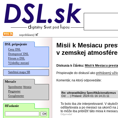
neprihlásený
Misii k Mesiacu prest
DSL pripojenie
Ceny DSL
v zemskej atmosfére
Dostupnosť DSL
Fórum o DSL
Výsledky meraní
Diskusia k článku:
Misii k Mesiacu presta
Satelitná mapa SR
Prispievajte do diskusií ako
prihlásený užív
Komentár, na ktorý odpovedáte:
Merače
Speedmeter
Merania
Pingmeter
Re: ultraradikálny špecifikácionalizmus
Googlemeter
Od: ... | Pridané: 2024-01-16 14:21:11
To bolo iba zle interpretované. V skuto
Hľadanie
odštartovala a po mesiaci sa ukončí na 
to môže iba priblížiť táto misia k mesiacu
Odpovedať