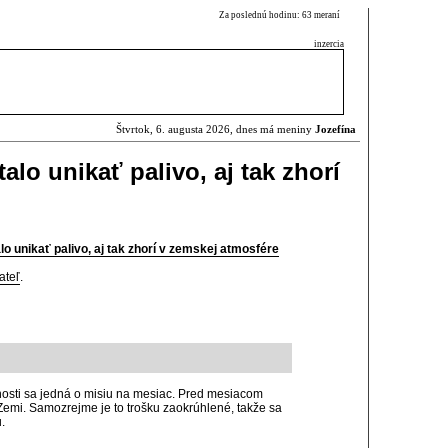
Za poslednú hodinu: 63 meraní
inzercia
Štvrtok, 6. augusta 2026, dnes má meniny
Jozefína
alo unikať palivo, aj tak zhorí
lo unikať palivo, aj tak zhorí v zemskej atmosfére
ateľ
.
čnosti sa jedná o misiu na mesiac. Pred mesiacom
Zemi. Samozrejme je to trošku zaokrúhlené, takže sa
.