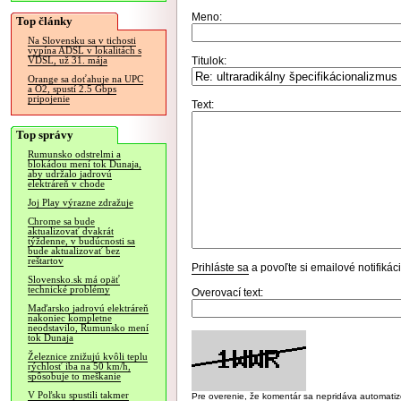
Meno:
Top články
Na Slovensku sa v tichosti
vypína ADSL v lokalitách s
Titulok:
VDSL, už 31. mája
Orange sa doťahuje na UPC
a O2, spustí 2.5 Gbps
pripojenie
Text:
Top správy
Rumunsko odstrelmi a
blokádou mení tok Dunaja,
aby udržalo jadrovú
elektráreň v chode
Joj Play výrazne zdražuje
Chrome sa bude
aktualizovať dvakrát
týždenne, v budúcnosti sa
bude aktualizovať bez
reštartov
Prihláste sa
a povoľte si emailové notifiká
Slovensko.sk má opäť
technické problémy
Overovací text:
Maďarsko jadrovú elektráreň
nakoniec kompletne
neodstavilo, Rumunsko mení
tok Dunaja
Železnice znižujú kvôli teplu
rýchlosť iba na 50 km/h,
spôsobuje to meškanie
V Poľsku spustili takmer
Pre overenie, že komentár sa nepridáva automatizov