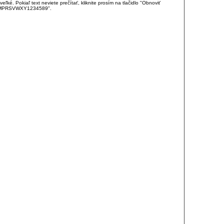
é. Pokiaľ text neviete prečítať, kliknite prosím na tlačidlo "Obnoviť
DJKMPRSVWXY1234589".