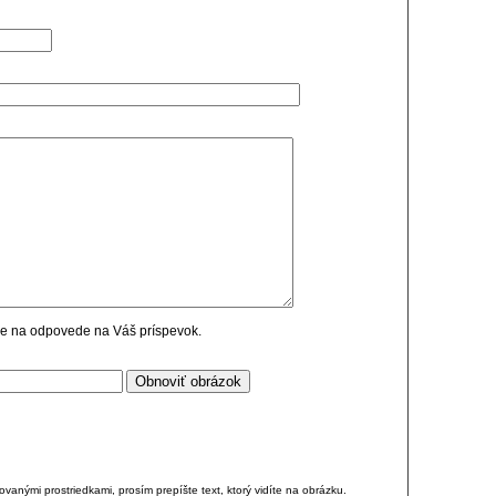
cie na odpovede na Váš príspevok.
anými prostriedkami, prosím prepíšte text, ktorý vidíte na obrázku.