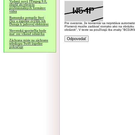
Vydaný nový FFmpeg 9.0,
zlepšil akceleráciu
profesionálnych formátov
videa
Rumunsko potopilo štyri
člny a úspešne zvýšilo tok
Pre overenie, že komentár sa nepridáva automatizov
Dunaja k jadrovej elektrárni
Písmená musíte zadávať rovnako ako na obrázku veľk
obrázok". V texte sa používajú iba znaky "BC
Slovenská sporiteľňa bude
mať cez víkend odstávku
Záchrana misie na záchranu
teleskopu Swift úspešne
pokračuje