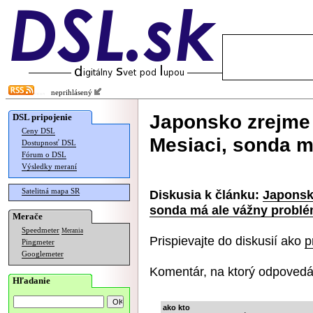
neprihlásený
Japonsko zrejme 
DSL pripojenie
Ceny DSL
Mesiaci, sonda m
Dostupnosť DSL
Fórum o DSL
Výsledky meraní
Satelitná mapa SR
Diskusia k článku:
Japonsko
sonda má ale vážny probl
Merače
Speedmeter
Merania
Prispievajte do diskusií ako
p
Pingmeter
Googlemeter
Komentár, na ktorý odpovedá
Hľadanie
ako kto