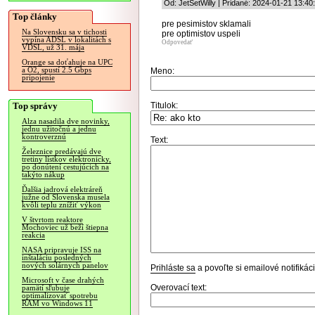
Od: JetSetWilly | Pridané: 2024-01-21 13:40
Top články
pre pesimistov sklamali
Na Slovensku sa v tichosti
pre optimistov uspeli
vypína ADSL v lokalitách s
Odpovedať
VDSL, už 31. mája
Orange sa doťahuje na UPC
a O2, spustí 2.5 Gbps
Meno:
pripojenie
Top správy
Titulok:
Alza nasadila dve novinky,
jednu užitočnú a jednu
kontroverznú
Text:
Železnice predávajú dve
tretiny lístkov elektronicky,
po donútení cestujúcich na
takýto nákup
Ďalšia jadrová elektráreň
južne od Slovenska musela
kvôli teplu znížiť výkon
V štvrtom reaktore
Mochoviec už beží štiepna
reakcia
NASA pripravuje ISS na
inštaláciu posledných
nových solárnych panelov
Prihláste sa
a povoľte si emailové notifiká
Microsoft v čase drahých
Overovací text:
pamätí sľubuje
optimalizovať spotrebu
RAM vo Windows 11