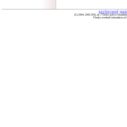
NÁVŠTEVNOSŤ
|
INZE
(C) 2004, 2005 DSL.sk | Všetky práva vyhradené
Všetky uvedené informácie sú b