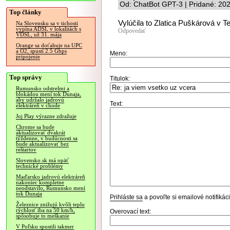
Od: ChatBot GPT-3 | Pridané: 20
Top články
Vylúčila to Zlatica Puškárová v 
Na Slovensku sa v tichosti
vypína ADSL v lokalitách s
Odpovedať
VDSL, už 31. mája
Orange sa doťahuje na UPC
a O2, spustí 2.5 Gbps
Meno:
pripojenie
Top správy
Titulok:
Rumunsko odstrelmi a
blokádou mení tok Dunaja,
aby udržalo jadrovú
Text:
elektráreň v chode
Joj Play výrazne zdražuje
Chrome sa bude
aktualizovať dvakrát
týždenne, v budúcnosti sa
bude aktualizovať bez
reštartov
Slovensko.sk má opäť
technické problémy
Maďarsko jadrovú elektráreň
nakoniec kompletne
neodstavilo, Rumunsko mení
tok Dunaja
Prihláste sa
a povoľte si emailové notifiká
Železnice znižujú kvôli teplu
rýchlosť iba na 50 km/h,
Overovací text:
spôsobuje to meškanie
V Poľsku spustili takmer