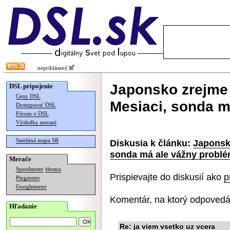
neprihlásený
Japonsko zrejme 
DSL pripojenie
Ceny DSL
Mesiaci, sonda m
Dostupnosť DSL
Fórum o DSL
Výsledky meraní
Satelitná mapa SR
Diskusia k článku:
Japonsko
sonda má ale vážny probl
Merače
Speedmeter
Merania
Prispievajte do diskusií ako
p
Pingmeter
Googlemeter
Komentár, na ktorý odpovedá
Hľadanie
Re: ja viem vsetko uz vcera