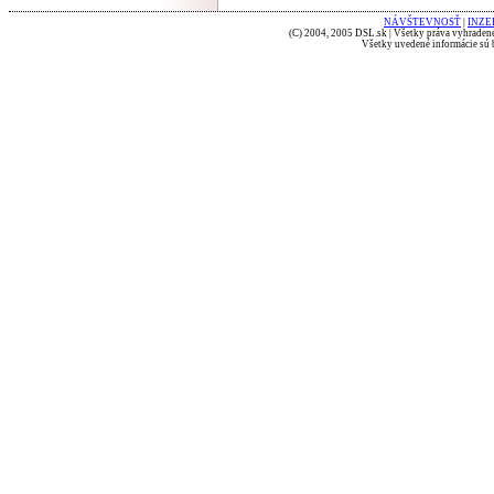
NÁVŠTEVNOSŤ
|
INZE
(C) 2004, 2005 DSL.sk | Všetky práva vyhradené
Všetky uvedené informácie sú b