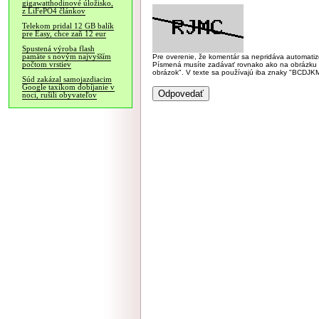
gigawatthodinové úložisko,
z LiFePO4 článkov
Telekom pridal 12 GB balík
pre Easy, chce zaň 12 eur
Spustená výroba flash
pamäte s novým najvyšším
Pre overenie, že komentár sa nepridáva automatizov
počtom vrstiev
Písmená musíte zadávať rovnako ako na obrázku veľk
obrázok". V texte sa používajú iba znaky "BC
Súd zakázal samojazdiacim
Google taxíkom dobíjanie v
noci, rušili obyvateľov