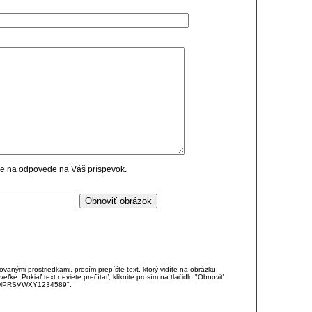
cie na odpovede na Váš príspevok.
anými prostriedkami, prosím prepíšte text, ktorý vidíte na obrázku.
é. Pokiaľ text neviete prečítať, kliknite prosím na tlačidlo "Obnoviť
DJKMPRSVWXY1234589".