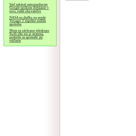
Súd zakázal samojazdiacim
Google taxíkom dobíjanie v
noci, rušili obyvateľov
NASA na diaľku na sonde
Voyager 2 úspešne znížila
spotrebu
Misia na záchranu teleskopu
Swift ešte nie je stratená,
podarilo sa spomaliť jej
otáčanie