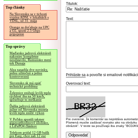
Titulok:
Top články
Na Slovensku sa v tichosti
vypína ADSL v lokalitách s
Text:
VDSL, už 31. mája
Orange sa doťahuje na UPC
a O2, spustí 2.5 Gbps
pripojenie
Top správy
Maďarsko jadrovú elektráreň
nakoniec kompletne
neodstavilo, Rumunsko mení
tok Dunaja
Alza nasadila dve novinky,
jednu užitočnú a jednu
Prihláste sa
a povoľte si emailové notifiká
kontroverznú
Slovensko.sk má opäť
Overovací text:
technické problémy
Železnice znižujú kvôli teplu
rýchlosť iba na 50 km/h,
spôsobuje to meškanie
Ďalšia jadrová elektráreň
južne od Slovenska musela
kvôli teplu znížiť výkon
Pre overenie, že komentár sa nepridáva automatizov
V Poľsku spustili takmer
Písmená musíte zadávať rovnako ako na obrázku veľk
gigawatthodinové úložisko,
obrázok". V texte sa používajú iba znaky "BC
z LiFePO4 článkov
Telekom pridal 12 GB balík
pre Easy, chce zaň 12 eur