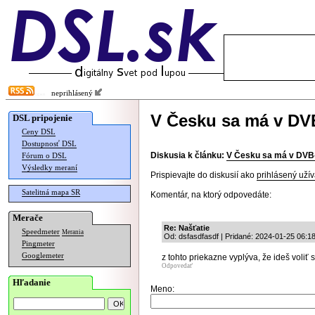
neprihlásený
V Česku sa má v DVB
DSL pripojenie
Ceny DSL
Dostupnosť DSL
Diskusia k článku:
V Česku sa má v DVB-T
Fórum o DSL
Výsledky meraní
Prispievajte do diskusií ako
prihlásený užív
Satelitná mapa SR
Komentár, na ktorý odpovedáte:
Merače
Re: Našťatie
Speedmeter
Merania
Od: dsfasdfasdf | Pridané: 2024-01-25 06:1
Pingmeter
Googlemeter
z tohto priekazne vyplýva, že ideš voli
Odpovedať
Hľadanie
Meno: