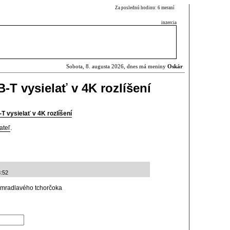
Za poslednú hodinu: 6 meraní
inzercia
Sobota, 8. augusta 2026, dnes má meniny
Oskár
-T vysielať v 4K rozlíšení
 vysielať v 4K rozlíšení
ateľ
.
8:52
ť smradlavého tchorčoka