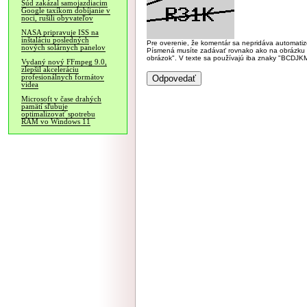
Súd zakázal samojazdiacim
Google taxíkom dobíjanie v
noci, rušili obyvateľov
NASA pripravuje ISS na
inštaláciu posledných
Pre overenie, že komentár sa nepridáva automatizov
nových solárnych panelov
Písmená musíte zadávať rovnako ako na obrázku veľk
obrázok". V texte sa používajú iba znaky "BC
Vydaný nový FFmpeg 9.0,
zlepšil akceleráciu
profesionálnych formátov
videa
Microsoft v čase drahých
pamätí sľubuje
optimalizovať spotrebu
RAM vo Windows 11