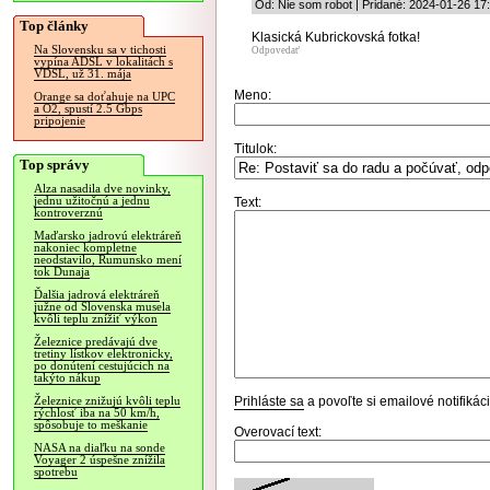
Od: Nie som robot | Pridané: 2024-01-26 17
Top články
Klasická Kubrickovská fotka!
Na Slovensku sa v tichosti
Odpovedať
vypína ADSL v lokalitách s
VDSL, už 31. mája
Meno:
Orange sa doťahuje na UPC
a O2, spustí 2.5 Gbps
pripojenie
Titulok:
Top správy
Alza nasadila dve novinky,
jednu užitočnú a jednu
Text:
kontroverznú
Maďarsko jadrovú elektráreň
nakoniec kompletne
neodstavilo, Rumunsko mení
tok Dunaja
Ďalšia jadrová elektráreň
južne od Slovenska musela
kvôli teplu znížiť výkon
Železnice predávajú dve
tretiny lístkov elektronicky,
po donútení cestujúcich na
takýto nákup
Prihláste sa
a povoľte si emailové notifiká
Železnice znižujú kvôli teplu
rýchlosť iba na 50 km/h,
spôsobuje to meškanie
Overovací text:
NASA na diaľku na sonde
Voyager 2 úspešne znížila
spotrebu