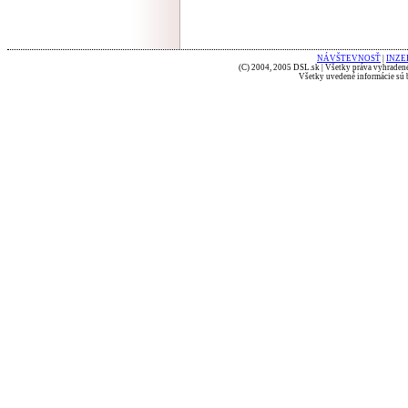
NÁVŠTEVNOSŤ
|
INZE
(C) 2004, 2005 DSL.sk | Všetky práva vyhradené
Všetky uvedené informácie sú b