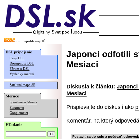
neprihlásený
Japonci odfotili 
DSL pripojenie
Ceny DSL
Mesiaci
Dostupnosť DSL
Fórum o DSL
Výsledky meraní
Satelitná mapa SR
Diskusia k článku:
Japonci 
Mesiaci
Merače
Speedmeter
Merania
Prispievajte do diskusií ako
p
Pingmeter
Googlemeter
Komentár, na ktorý odpovedá
Hľadanie
Postaviť sa do radu a počúvať, odpoved