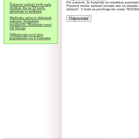
Pre overenie, že komentár sa nepridáva automatizov
Železnice znižujú kvôli teplu
Písmená musíte zadávať rovnako ako na obrázku veľk
rýchlosť iba na 50 km/h,
obrázok". V texte sa používajú iba znaky "BC
spôsobuje to meškanie
Maďarsko jadrovú elektráreň
nakoniec kompletne
neodstavilo, Rumunsko mení
tok Dunaja
Odštartovala nová séria
populárneho sci-fi Futurama