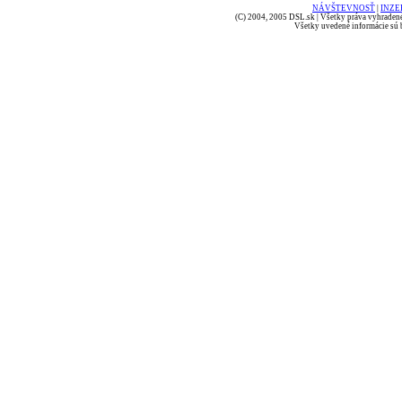
NÁVŠTEVNOSŤ
|
INZE
(C) 2004, 2005 DSL.sk | Všetky práva vyhradené
Všetky uvedené informácie sú b