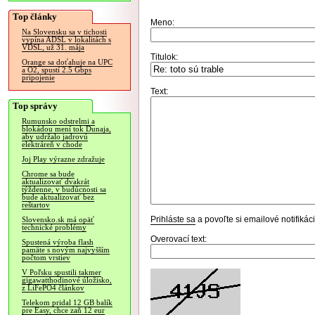
Top články
Meno:
Na Slovensku sa v tichosti
vypína ADSL v lokalitách s
VDSL, už 31. mája
Titulok:
Orange sa doťahuje na UPC
a O2, spustí 2.5 Gbps
pripojenie
Text:
Top správy
Rumunsko odstrelmi a
blokádou mení tok Dunaja,
aby udržalo jadrovú
elektráreň v chode
Joj Play výrazne zdražuje
Chrome sa bude
aktualizovať dvakrát
týždenne, v budúcnosti sa
bude aktualizovať bez
reštartov
Prihláste sa
a povoľte si emailové notifiká
Slovensko.sk má opäť
technické problémy
Overovací text:
Spustená výroba flash
pamäte s novým najvyšším
počtom vrstiev
V Poľsku spustili takmer
gigawatthodinové úložisko,
z LiFePO4 článkov
Telekom pridal 12 GB balík
pre Easy, chce zaň 12 eur