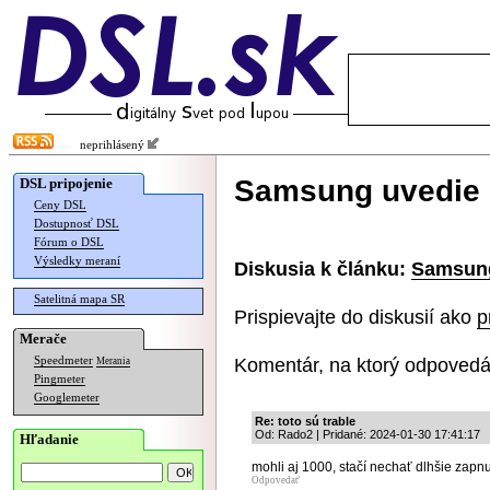
neprihlásený
Samsung uvedie 
DSL pripojenie
Ceny DSL
Dostupnosť DSL
Fórum o DSL
Výsledky meraní
Diskusia k článku:
Samsung
Satelitná mapa SR
Prispievajte do diskusií ako
p
Merače
Komentár, na ktorý odpovedá
Speedmeter
Merania
Pingmeter
Googlemeter
Re: toto sú trable
Od: Rado2 | Pridané: 2024-01-30 17:41:17
Hľadanie
mohli aj 1000, stačí nechať dlhšie zapnut
Odpovedať