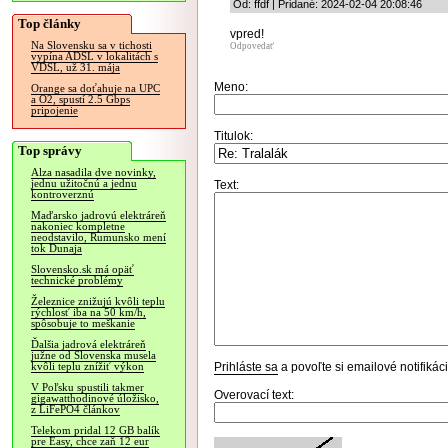
Od: ffdf | Pridané: 2024-02-04 20:08:46
Top články
vpred!
Na Slovensku sa v tichosti
Odpovedať
vypína ADSL v lokalitách s
VDSL, už 31. mája
Meno:
Orange sa doťahuje na UPC
a O2, spustí 2.5 Gbps
pripojenie
Titulok:
Top správy
Alza nasadila dve novinky,
jednu užitočnú a jednu
Text:
kontroverznú
Maďarsko jadrovú elektráreň
nakoniec kompletne
neodstavilo, Rumunsko mení
tok Dunaja
Slovensko.sk má opäť
technické problémy
Železnice znižujú kvôli teplu
rýchlosť iba na 50 km/h,
spôsobuje to meškanie
Ďalšia jadrová elektráreň
južne od Slovenska musela
Prihláste sa
a povoľte si emailové notifiká
kvôli teplu znížiť výkon
V Poľsku spustili takmer
Overovací text:
gigawatthodinové úložisko,
z LiFePO4 článkov
Telekom pridal 12 GB balík
pre Easy, chce zaň 12 eur