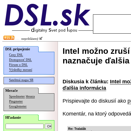
neprihlásený
Intel možno zruš
DSL pripojenie
Ceny DSL
naznačuje ďalšia
Dostupnosť DSL
Fórum o DSL
Výsledky meraní
Satelitná mapa SR
Diskusia k článku:
Intel mo
ďalšia informácia
Merače
Speedmeter
Merania
Prispievajte do diskusií ako
p
Pingmeter
Googlemeter
Komentár, na ktorý odpovedá
Hľadanie
Re: Tralalák