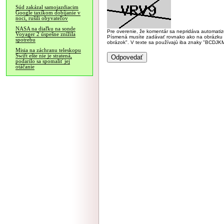
Súd zakázal samojazdiacim
Google taxíkom dobíjanie v
noci, rušili obyvateľov
NASA na diaľku na sonde
Pre overenie, že komentár sa nepridáva automatizov
Voyager 2 úspešne znížila
Písmená musíte zadávať rovnako ako na obrázku veľk
spotrebu
obrázok". V texte sa používajú iba znaky "BC
Misia na záchranu teleskopu
Swift ešte nie je stratená,
podarilo sa spomaliť jej
otáčanie