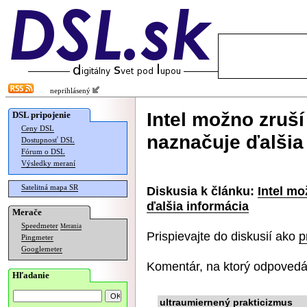
neprihlásený
Intel možno zruš
DSL pripojenie
Ceny DSL
naznačuje ďalšia
Dostupnosť DSL
Fórum o DSL
Výsledky meraní
Satelitná mapa SR
Diskusia k článku:
Intel mo
ďalšia informácia
Merače
Speedmeter
Merania
Prispievajte do diskusií ako
p
Pingmeter
Googlemeter
Komentár, na ktorý odpovedá
Hľadanie
ultraumiernený prakticizmus