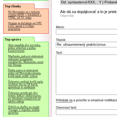
Od: syntaxterrorXXX, . Y | Pridan
Top články
Ale dá sa dopájkovať a to je priek
Na Slovensku sa v tichosti
vypína ADSL v lokalitách s
Odpovedať
VDSL, už 31. mája
Orange sa doťahuje na UPC
a O2, spustí 2.5 Gbps
Meno:
pripojenie
Top správy
Titulok:
Alza nasadila dve novinky,
jednu užitočnú a jednu
kontroverznú
Text:
Maďarsko jadrovú elektráreň
nakoniec kompletne
neodstavilo, Rumunsko mení
tok Dunaja
Ďalšia jadrová elektráreň
južne od Slovenska musela
kvôli teplu znížiť výkon
Železnice znižujú kvôli teplu
rýchlosť iba na 50 km/h,
spôsobuje to meškanie
Železnice predávajú dve
tretiny lístkov elektronicky,
po donútení cestujúcich na
Prihláste sa
a povoľte si emailové notifiká
takýto nákup
NASA na diaľku na sonde
Overovací text:
Voyager 2 úspešne znížila
spotrebu