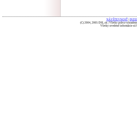
NÁVŠTEVNOSŤ
|
INZE
(C) 2004, 2005 DSL.sk | Všetky práva vyhradené
Všetky uvedené informácie sú b