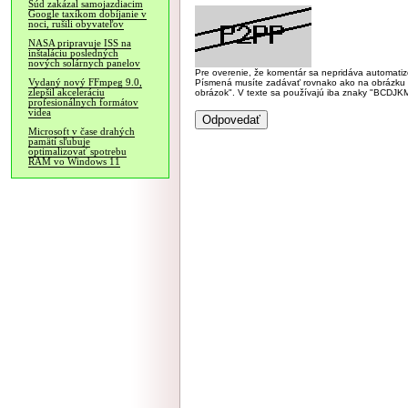
Súd zakázal samojazdiacim
Google taxíkom dobíjanie v
noci, rušili obyvateľov
NASA pripravuje ISS na
inštaláciu posledných
nových solárnych panelov
Pre overenie, že komentár sa nepridáva automatizov
Vydaný nový FFmpeg 9.0,
Písmená musíte zadávať rovnako ako na obrázku veľk
zlepšil akceleráciu
obrázok". V texte sa používajú iba znaky "BC
profesionálnych formátov
videa
Microsoft v čase drahých
pamätí sľubuje
optimalizovať spotrebu
RAM vo Windows 11