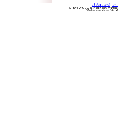
NÁVŠTEVNOSŤ
|
INZE
(C) 2004, 2005 DSL.sk | Všetky práva vyhradené
Všetky uvedené informácie sú b