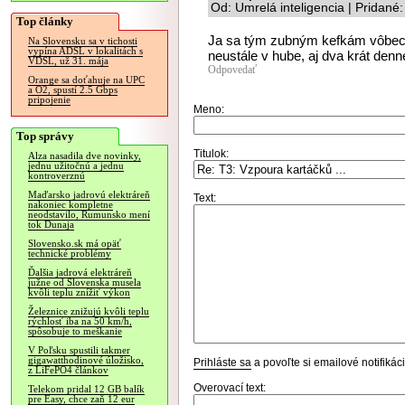
Od: Umrelá inteligencia | Pridané
Top články
Ja sa tým zubným kefkám vôbec 
Na Slovensku sa v tichosti
vypína ADSL v lokalitách s
neustále v hube, aj dva krát denn
VDSL, už 31. mája
Odpovedať
Orange sa doťahuje na UPC
a O2, spustí 2.5 Gbps
pripojenie
Meno:
Top správy
Titulok:
Alza nasadila dve novinky,
jednu užitočnú a jednu
kontroverznú
Maďarsko jadrovú elektráreň
Text:
nakoniec kompletne
neodstavilo, Rumunsko mení
tok Dunaja
Slovensko.sk má opäť
technické problémy
Ďalšia jadrová elektráreň
južne od Slovenska musela
kvôli teplu znížiť výkon
Železnice znižujú kvôli teplu
rýchlosť iba na 50 km/h,
spôsobuje to meškanie
V Poľsku spustili takmer
gigawatthodinové úložisko,
Prihláste sa
a povoľte si emailové notifiká
z LiFePO4 článkov
Overovací text:
Telekom pridal 12 GB balík
pre Easy, chce zaň 12 eur