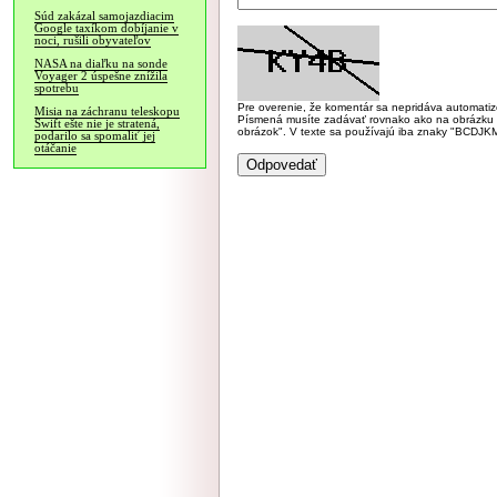
Súd zakázal samojazdiacim
Google taxíkom dobíjanie v
noci, rušili obyvateľov
NASA na diaľku na sonde
Voyager 2 úspešne znížila
spotrebu
Pre overenie, že komentár sa nepridáva automatizov
Misia na záchranu teleskopu
Písmená musíte zadávať rovnako ako na obrázku veľk
Swift ešte nie je stratená,
obrázok". V texte sa používajú iba znaky "BC
podarilo sa spomaliť jej
otáčanie