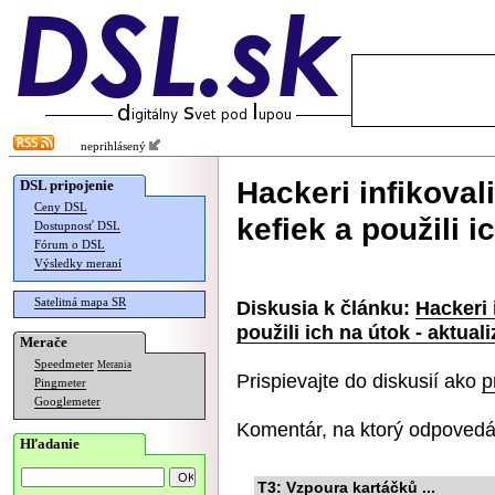
neprihlásený
Hackeri infikoval
DSL pripojenie
Ceny DSL
kefiek a použili i
Dostupnosť DSL
Fórum o DSL
Výsledky meraní
Satelitná mapa SR
Diskusia k článku:
Hackeri 
použili ich na útok - aktuali
Merače
Speedmeter
Merania
Prispievajte do diskusií ako
p
Pingmeter
Googlemeter
Komentár, na ktorý odpovedá
Hľadanie
T3: Vzpoura kartáčků ...