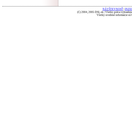
NÁVŠTEVNOSŤ
|
INZE
(C) 2004, 2005 DSL.sk | Všetky práva vyhradené
Všetky uvedené informácie sú b