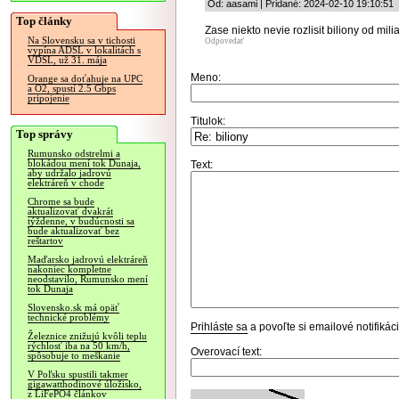
Od: aasami | Pridané: 2024-02-10 19:10:51
Top články
Zase niekto nevie rozlisit biliony od milia
Na Slovensku sa v tichosti
Odpovedať
vypína ADSL v lokalitách s
VDSL, už 31. mája
Meno:
Orange sa doťahuje na UPC
a O2, spustí 2.5 Gbps
pripojenie
Titulok:
Top správy
Rumunsko odstrelmi a
blokádou mení tok Dunaja,
Text:
aby udržalo jadrovú
elektráreň v chode
Chrome sa bude
aktualizovať dvakrát
týždenne, v budúcnosti sa
bude aktualizovať bez
reštartov
Maďarsko jadrovú elektráreň
nakoniec kompletne
neodstavilo, Rumunsko mení
tok Dunaja
Slovensko.sk má opäť
technické problémy
Prihláste sa
a povoľte si emailové notifiká
Železnice znižujú kvôli teplu
rýchlosť iba na 50 km/h,
Overovací text:
spôsobuje to meškanie
V Poľsku spustili takmer
gigawatthodinové úložisko,
z LiFePO4 článkov