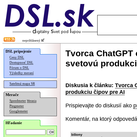
neprihlásený
Tvorca ChatGPT c
DSL pripojenie
Ceny DSL
svetovú produkci
Dostupnosť DSL
Fórum o DSL
Výsledky meraní
Satelitná mapa SR
Diskusia k článku:
Tvorca C
produkciu čipov pre AI
Merače
Speedmeter
Merania
Prispievajte do diskusií ako
p
Pingmeter
Googlemeter
Komentár, na ktorý odpovedá
Hľadanie
biliony