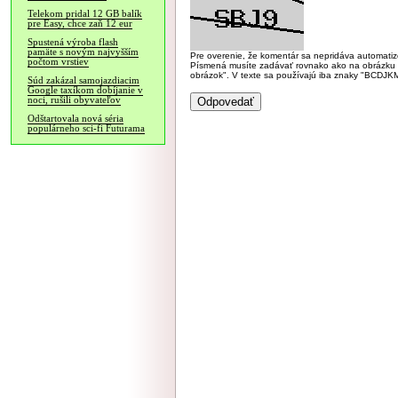
Telekom pridal 12 GB balík
pre Easy, chce zaň 12 eur
Spustená výroba flash
pamäte s novým najvyšším
Pre overenie, že komentár sa nepridáva automatizov
počtom vrstiev
Písmená musíte zadávať rovnako ako na obrázku veľk
obrázok". V texte sa používajú iba znaky "BC
Súd zakázal samojazdiacim
Google taxíkom dobíjanie v
noci, rušili obyvateľov
Odštartovala nová séria
populárneho sci-fi Futurama