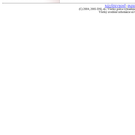
NÁVŠTEVNOSŤ
|
INZE
(C) 2004, 2005 DSL.sk | Všetky práva vyhradené
Všetky uvedené informácie sú b