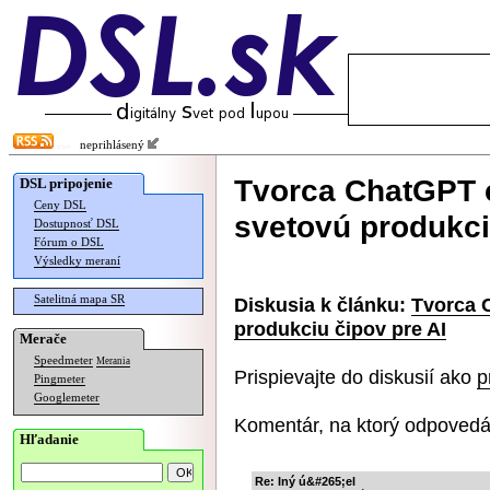
neprihlásený
Tvorca ChatGPT c
DSL pripojenie
Ceny DSL
svetovú produkci
Dostupnosť DSL
Fórum o DSL
Výsledky meraní
Satelitná mapa SR
Diskusia k článku:
Tvorca C
produkciu čipov pre AI
Merače
Speedmeter
Merania
Prispievajte do diskusií ako
p
Pingmeter
Googlemeter
Komentár, na ktorý odpovedá
Hľadanie
Re: Iný ú&#265;el