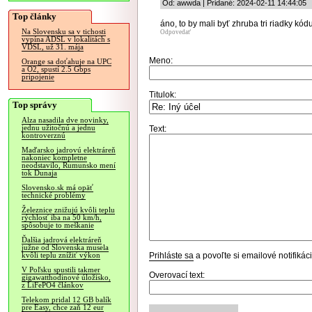
Od: awwda | Pridané: 2024-02-11 14:44:05
Top články
áno, to by mali byť zhruba tri riadky kód
Na Slovensku sa v tichosti
Odpovedať
vypína ADSL v lokalitách s
VDSL, už 31. mája
Meno:
Orange sa doťahuje na UPC
a O2, spustí 2.5 Gbps
pripojenie
Titulok:
Top správy
Alza nasadila dve novinky,
jednu užitočnú a jednu
Text:
kontroverznú
Maďarsko jadrovú elektráreň
nakoniec kompletne
neodstavilo, Rumunsko mení
tok Dunaja
Slovensko.sk má opäť
technické problémy
Železnice znižujú kvôli teplu
rýchlosť iba na 50 km/h,
spôsobuje to meškanie
Ďalšia jadrová elektráreň
južne od Slovenska musela
Prihláste sa
a povoľte si emailové notifiká
kvôli teplu znížiť výkon
V Poľsku spustili takmer
Overovací text:
gigawatthodinové úložisko,
z LiFePO4 článkov
Telekom pridal 12 GB balík
pre Easy, chce zaň 12 eur