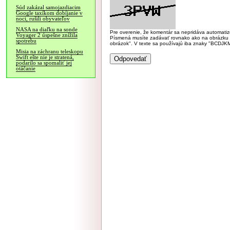
Súd zakázal samojazdiacim
Google taxíkom dobíjanie v
noci, rušili obyvateľov
NASA na diaľku na sonde
Pre overenie, že komentár sa nepridáva automatizov
Voyager 2 úspešne znížila
Písmená musíte zadávať rovnako ako na obrázku veľk
spotrebu
obrázok". V texte sa používajú iba znaky "BC
Misia na záchranu teleskopu
Swift ešte nie je stratená,
podarilo sa spomaliť jej
otáčanie