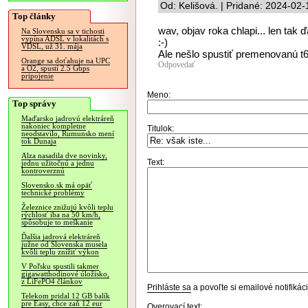
Od: Kelišová. | Pridané: 2024-02
Top články
wav, objav roka chlapi... len tak ďa
Na Slovensku sa v tichosti
vypína ADSL v lokalitách s
:-)
VDSL, už 31. mája
Ale nešlo spustiť premenovanú t
Orange sa doťahuje na UPC
Odpovedať
a O2, spustí 2.5 Gbps
pripojenie
Meno:
Top správy
Maďarsko jadrovú elektráreň
nakoniec kompletne
Titulok:
neodstavilo, Rumunsko mení
tok Dunaja
Alza nasadila dve novinky,
Text:
jednu užitočnú a jednu
kontroverznú
Slovensko.sk má opäť
technické problémy
Železnice znižujú kvôli teplu
rýchlosť iba na 50 km/h,
spôsobuje to meškanie
Ďalšia jadrová elektráreň
južne od Slovenska musela
kvôli teplu znížiť výkon
V Poľsku spustili takmer
gigawatthodinové úložisko,
z LiFePO4 článkov
Prihláste sa
a povoľte si emailové notifiká
Telekom pridal 12 GB balík
pre Easy, chce zaň 12 eur
Overovací text: