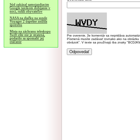
Súd zakázal samojazdiacim
Google taxíkom dobíjanie v
noci, rušili obyvateľov
NASA na diaľku na sonde
Voyager 2 úspešne znížila
spotrebu
Misia na záchranu teleskopu
Swift ešte nie je stratená,
Pre overenie, že komentár sa nepridáva automatizov
podarilo sa spomaliť jej
Písmená musíte zadávať rovnako ako na obrázku veľk
otáčanie
obrázok". V texte sa používajú iba znaky "BC