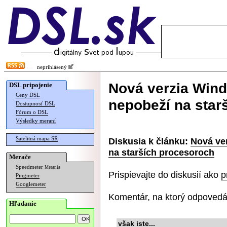
neprihlásený
Nová verzia Wind
DSL pripojenie
Ceny DSL
nepobeží na star
Dostupnosť DSL
Fórum o DSL
Výsledky meraní
Satelitná mapa SR
Diskusia k článku:
Nová ve
na starších procesoroch
Merače
Speedmeter
Merania
Prispievajte do diskusií ako
p
Pingmeter
Googlemeter
Komentár, na ktorý odpovedá
Hľadanie
však iste...