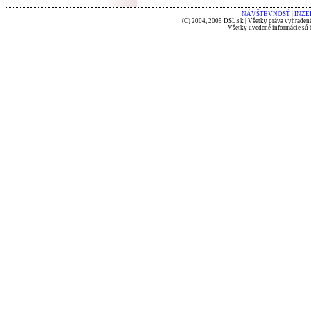
NÁVŠTEVNOSŤ
|
INZE
(C) 2004, 2005 DSL.sk | Všetky práva vyhradené
Všetky uvedené informácie sú b