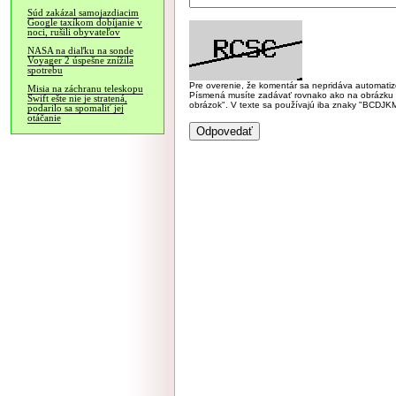
Súd zakázal samojazdiacim
Google taxíkom dobíjanie v
noci, rušili obyvateľov
NASA na diaľku na sonde
Voyager 2 úspešne znížila
spotrebu
Pre overenie, že komentár sa nepridáva automatizov
Misia na záchranu teleskopu
Písmená musíte zadávať rovnako ako na obrázku veľk
Swift ešte nie je stratená,
obrázok". V texte sa používajú iba znaky "BC
podarilo sa spomaliť jej
otáčanie