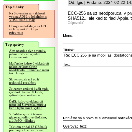
Od: Igis | Pridané: 2024-02-22 14
Top články
ECC-256 sa uz neodporuca; v p
Na Slovensku sa v tichosti
vypína ADSL v lokalitách s
SHA512... ale ked to riadi Apple,
VDSL, už 31. mája
Odpovedať
Orange sa doťahuje na UPC
a O2, spustí 2.5 Gbps
pripojenie
Meno:
Top správy
Titulok:
Alza nasadila dve novinky,
jednu užitočnú a jednu
kontroverznú
Maďarsko jadrovú elektráreň
Text:
nakoniec kompletne
neodstavilo, Rumunsko mení
tok Dunaja
Slovensko.sk má opäť
technické problémy
Železnice znižujú kvôli teplu
rýchlosť iba na 50 km/h,
spôsobuje to meškanie
Ďalšia jadrová elektráreň
južne od Slovenska musela
kvôli teplu znížiť výkon
V Poľsku spustili takmer
gigawatthodinové úložisko,
Prihláste sa
a povoľte si emailové notifiká
z LiFePO4 článkov
Overovací text:
Telekom pridal 12 GB balík
pre Easy, chce zaň 12 eur