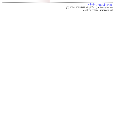
NÁVŠTEVNOSŤ
|
INZE
(C) 2004, 2005 DSL.sk | Všetky práva vyhradené
Všetky uvedené informácie sú b