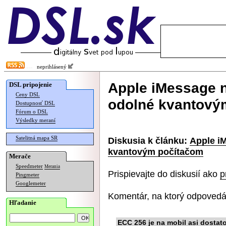
neprihlásený
Apple iMessage n
DSL pripojenie
Ceny DSL
odolné kvantový
Dostupnosť DSL
Fórum o DSL
Výsledky meraní
Satelitná mapa SR
Diskusia k článku:
Apple i
kvantovým počítačom
Merače
Speedmeter
Merania
Prispievajte do diskusií ako
p
Pingmeter
Googlemeter
Komentár, na ktorý odpovedá
Hľadanie
ECC 256 je na mobil asi dostat