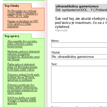
Top články
ultraradikálny gamerizmus
Od: syntaxterrorXXX, . Y | Pridan
Na Slovensku sa v tichosti
vypína ADSL v lokalitách s
VDSL, už 31. mája
Šak veď hej, ale akurát všetkým 
Orange sa doťahuje na UPC
pod lavicu je maximum, čo sa z n
a O2, spustí 2.5 Gbps
vytiahnuť.
pripojenie
Odpovedať
Top správy
Meno:
Alza nasadila dve novinky,
jednu užitočnú a jednu
kontroverznú
Maďarsko jadrovú elektráreň
Titulok:
nakoniec kompletne
neodstavilo, Rumunsko mení
tok Dunaja
Text:
Ďalšia jadrová elektráreň
južne od Slovenska musela
kvôli teplu znížiť výkon
Železnice znižujú kvôli teplu
rýchlosť iba na 50 km/h,
spôsobuje to meškanie
Železnice predávajú dve
tretiny lístkov elektronicky,
po donútení cestujúcich na
takýto nákup
NASA na diaľku na sonde
Voyager 2 úspešne znížila
spotrebu