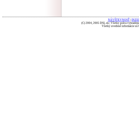
NÁVŠTEVNOSŤ
|
INZE
(C) 2004, 2005 DSL.sk | Všetky práva vyhradené
Všetky uvedené informácie sú b