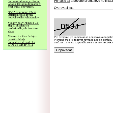
Prihláste sa
a povoľte si emailové notifiká
Súd zakázal samojazdiacim
Google taxíkom dobíjanie v
noci, rušili obyvateľov
Overovací text:
NASA pripravuje ISS na
inštaláciu posledných
nových solárnych panelov
Vydaný nový FFmpeg 9.0,
zlepšil akceleráciu
profesionálnych formátov
videa
Microsoft v čase drahých
Pre overenie, že komentár sa nepridáva automatizov
pamätí sľubuje
Písmená musíte zadávať rovnako ako na obrázku veľk
optimalizovať spotrebu
obrázok". V texte sa používajú iba znaky "BC
RAM vo Windows 11