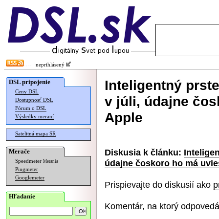
neprihlásený
Inteligentný prs
DSL pripojenie
Ceny DSL
v júli, údajne čo
Dostupnosť DSL
Fórum o DSL
Apple
Výsledky meraní
Satelitná mapa SR
Diskusia k článku:
Intelige
Merače
údajne čoskoro ho má uvie
Speedmeter
Merania
Pingmeter
Googlemeter
Prispievajte do diskusií ako
p
Hľadanie
Komentár, na ktorý odpovedá