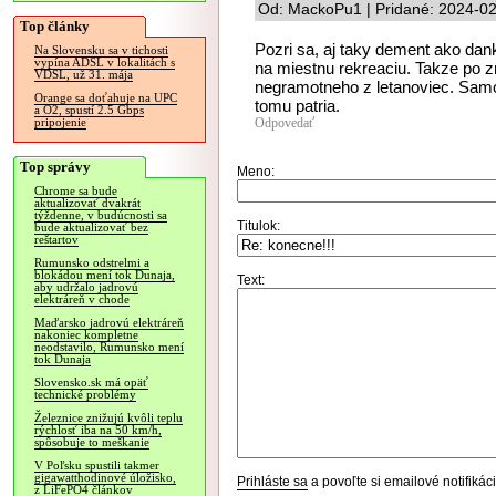
Od: MackoPu1 | Pridané: 2024-02
Top články
Pozri sa, aj taky dement ako dan
Na Slovensku sa v tichosti
vypína ADSL v lokalitách s
na miestnu rekreaciu. Takze po z
VDSL, už 31. mája
negramotneho z letanoviec. Sam
Orange sa doťahuje na UPC
tomu patria.
a O2, spustí 2.5 Gbps
Odpovedať
pripojenie
Top správy
Meno:
Chrome sa bude
aktualizovať dvakrát
týždenne, v budúcnosti sa
Titulok:
bude aktualizovať bez
reštartov
Rumunsko odstrelmi a
blokádou mení tok Dunaja,
Text:
aby udržalo jadrovú
elektráreň v chode
Maďarsko jadrovú elektráreň
nakoniec kompletne
neodstavilo, Rumunsko mení
tok Dunaja
Slovensko.sk má opäť
technické problémy
Železnice znižujú kvôli teplu
rýchlosť iba na 50 km/h,
spôsobuje to meškanie
V Poľsku spustili takmer
gigawatthodinové úložisko,
Prihláste sa
a povoľte si emailové notifiká
z LiFePO4 článkov