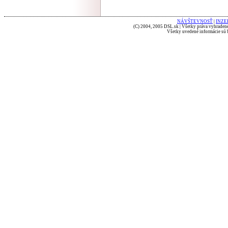
NÁVŠTEVNOSŤ
|
INZE
(C) 2004, 2005 DSL.sk | Všetky práva vyhradené
Všetky uvedené informácie sú b