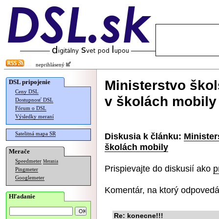
neprihlásený
Ministerstvo ško
DSL pripojenie
Ceny DSL
v školách mobily
Dostupnosť DSL
Fórum o DSL
Výsledky meraní
Satelitná mapa SR
Diskusia k článku:
Minister
školách mobily
Merače
Speedmeter
Merania
Prispievajte do diskusií ako
p
Pingmeter
Googlemeter
Komentár, na ktorý odpovedá
Hľadanie
Re: konecne!!!