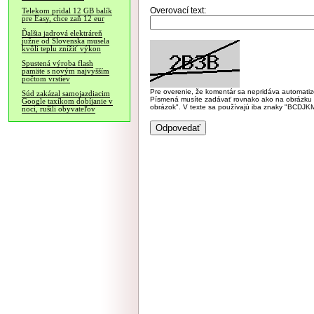
Overovací text:
Telekom pridal 12 GB balík
pre Easy, chce zaň 12 eur
Ďalšia jadrová elektráreň
južne od Slovenska musela
kvôli teplu znížiť výkon
Spustená výroba flash
pamäte s novým najvyšším
počtom vrstiev
Pre overenie, že komentár sa nepridáva automatizov
Súd zakázal samojazdiacim
Písmená musíte zadávať rovnako ako na obrázku veľk
Google taxíkom dobíjanie v
obrázok". V texte sa používajú iba znaky "BC
noci, rušili obyvateľov