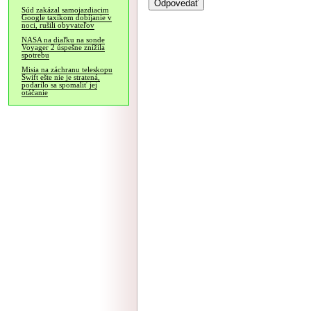
Súd zakázal samojazdiacim
Google taxíkom dobíjanie v
noci, rušili obyvateľov
NASA na diaľku na sonde
Voyager 2 úspešne znížila
spotrebu
Misia na záchranu teleskopu
Swift ešte nie je stratená,
podarilo sa spomaliť jej
otáčanie