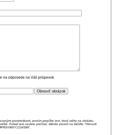
cie na odpovede na Váš príspevok.
anými prostriedkami, prosím prepíšte text, ktorý vidíte na obrázku.
é. Pokiaľ text neviete prečítať, kliknite prosím na tlačidlo "Obnoviť
DJKMPRSVWXY1234589".