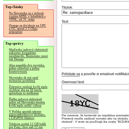
Top články
Titulok:
Na Slovensku sa v tichosti
vypína ADSL v lokalitách s
VDSL, už 31. mája
Text:
Orange sa doťahuje na UPC
a O2, spustí 2.5 Gbps
pripojenie
Top správy
Maďarsko jadrovú elektráreň
nakoniec kompletne
neodstavilo, Rumunsko mení
tok Dunaja
Alza nasadila dve novinky,
jednu užitočnú a jednu
kontroverznú
Prihláste sa
a povoľte si emailové notifiká
Slovensko.sk má opäť
technické problémy
Overovací text:
Železnice znižujú kvôli teplu
rýchlosť iba na 50 km/h,
spôsobuje to meškanie
Ďalšia jadrová elektráreň
južne od Slovenska musela
kvôli teplu znížiť výkon
V Poľsku spustili takmer
gigawatthodinové úložisko,
Pre overenie, že komentár sa nepridáva automatizov
z LiFePO4 článkov
Písmená musíte zadávať rovnako ako na obrázku veľk
obrázok". V texte sa používajú iba znaky "BC
Telekom pridal 12 GB balík
pre Easy, chce zaň 12 eur