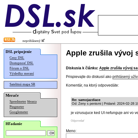
neprihlásený
Apple zrušila vývoj
DSL pripojenie
Ceny DSL
Dostupnosť DSL
Diskusia k článku:
Apple zrušila vývoj s
Fórum o DSL
Výsledky meraní
Prispievajte do diskusií ako
prihlásený užív
Satelitná mapa SR
Komentár, na ktorý odpovedáte:
Merače
Re: samojazdiace
Speedmeter
Merania
Od: Zeny s penismi | Pridané: 2024-02-28 1
Pingmeter
Googlemeter
je vzrusujuce ked UI nefunguje ani vo ve
Odpovedať
Hľadanie
Meno: