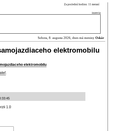
Za poslednú hodinu: 11 meraní
inzercia
Sobota, 8. augusta 2026, dnes má meniny
Oskár
 samojazdiaceho elektromobilu
amojazdiaceho elektromobilu
ateľ
.
0:33:45
rzii 1.0