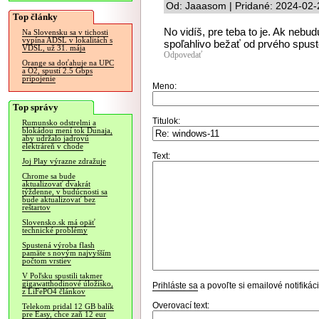
Od: Jaaasom | Pridané: 2024-02-
Top články
No vidíš, pre teba to je. Ak neb
Na Slovensku sa v tichosti
vypína ADSL v lokalitách s
spoľahlivo bežať od prvého spust
VDSL, už 31. mája
Odpovedať
Orange sa doťahuje na UPC
a O2, spustí 2.5 Gbps
pripojenie
Meno:
Top správy
Titulok:
Rumunsko odstrelmi a
blokádou mení tok Dunaja,
aby udržalo jadrovú
elektráreň v chode
Text:
Joj Play výrazne zdražuje
Chrome sa bude
aktualizovať dvakrát
týždenne, v budúcnosti sa
bude aktualizovať bez
reštartov
Slovensko.sk má opäť
technické problémy
Spustená výroba flash
pamäte s novým najvyšším
počtom vrstiev
V Poľsku spustili takmer
gigawatthodinové úložisko,
Prihláste sa
a povoľte si emailové notifiká
z LiFePO4 článkov
Overovací text:
Telekom pridal 12 GB balík
pre Easy, chce zaň 12 eur