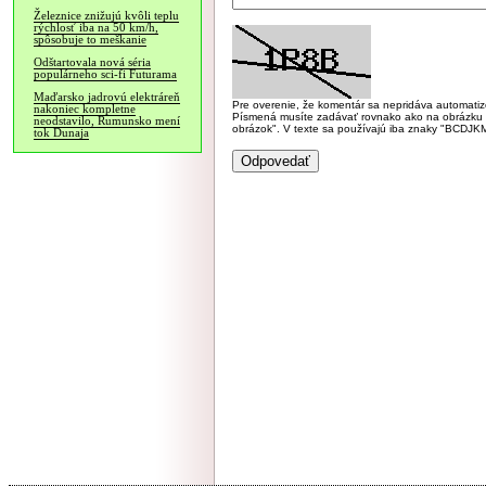
Železnice znižujú kvôli teplu
rýchlosť iba na 50 km/h,
spôsobuje to meškanie
Odštartovala nová séria
populárneho sci-fi Futurama
Maďarsko jadrovú elektráreň
Pre overenie, že komentár sa nepridáva automatizov
nakoniec kompletne
Písmená musíte zadávať rovnako ako na obrázku veľk
neodstavilo, Rumunsko mení
obrázok". V texte sa používajú iba znaky "BC
tok Dunaja