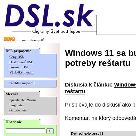
neprihlásený
Windows 11 sa bu
DSL pripojenie
Ceny DSL
potreby reštartu
Dostupnosť DSL
Fórum o DSL
Výsledky meraní
Satelitná mapa SR
Diskusia k článku:
Windows
reštartu
Merače
Speedmeter
Merania
Prispievajte do diskusií ako
p
Pingmeter
Googlemeter
Komentár, na ktorý odpovedá
Hľadanie
Re: windows-11