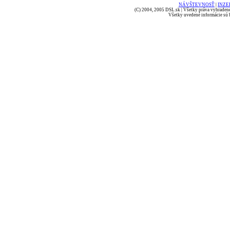
NÁVŠTEVNOSŤ
|
INZE
(C) 2004, 2005 DSL.sk | Všetky práva vyhradené
Všetky uvedené informácie sú b