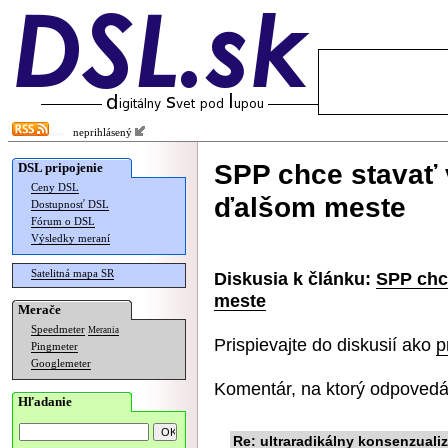
neprihlásený
SPP chce stavať v
DSL pripojenie
Ceny DSL
ďalšom meste
Dostupnosť DSL
Fórum o DSL
Výsledky meraní
Satelitná mapa SR
Diskusia k článku:
SPP chce
meste
Merače
Speedmeter
Merania
Prispievajte do diskusií ako
p
Pingmeter
Googlemeter
Komentár, na ktorý odpovedá
Hľadanie
Re: ultraradikálny konsenzual