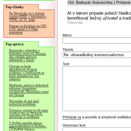
Od: Baltazár Kokoschka | Pridané
Top články
AI v takom prípade pobeží hladko
Na Slovensku sa v tichosti
vypína ADSL v lokalitách s
benefitovať bežný užívateľ a trad
VDSL, už 31. mája
Odpovedať
Orange sa doťahuje na UPC
a O2, spustí 2.5 Gbps
pripojenie
Meno:
Top správy
Titulok:
Rumunsko odstrelmi a
blokádou mení tok Dunaja,
aby udržalo jadrovú
elektráreň v chode
Text:
Chrome sa bude
aktualizovať dvakrát
týždenne, v budúcnosti sa
bude aktualizovať bez
reštartov
Maďarsko jadrovú elektráreň
nakoniec kompletne
neodstavilo, Rumunsko mení
tok Dunaja
Slovensko.sk má opäť
technické problémy
Železnice znižujú kvôli teplu
rýchlosť iba na 50 km/h,
spôsobuje to meškanie
Prihláste sa
a povoľte si emailové notifiká
V Poľsku spustili takmer
Overovací text:
gigawatthodinové úložisko,
z LiFePO4 článkov